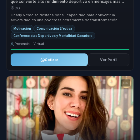
que convierte alto rendimiento deportivo en mensajes más
claros e influyentes para líderes y equipos.
CO
Charly Neme se destaca por su capacidad para convertir la
adversidad en una poderosa herramienta de transformación
organizacional. Su enf...
Motivación
Comunicación Efectiva
Conferencistas Deportivos y Mentalidad Ganadora
Presencial · Virtual
Cotizar
Ver Perfil
ES