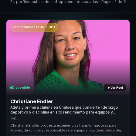
24 perfiles publicados · 4 opciones destacadas · Página 1 de 2
Recomendado CHM · TOP 1
Disponible
Ver Reel
Christiane Endler
Atleta y primera chilena en Chelsea que convierte liderazgo
deportivo y disciplina en alto rendimiento para equipos y
empresas.
CL
Christiane Endler orquesta experiencias transformadoras para
líderes, directivos y responsables de equipos, ayudándoles a dejar
atrás la ...