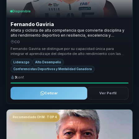
Disponible
Fernando Gaviria
Atleta y ciclista de alta competencia que convierte disciplina y
alto rendimiento deportivo en resiliencia, excelencia y
liderazgo para equipos.
CO
Fernando Gaviria se distingue por su capacidad única para
integrar el aprendizaje del deporte de alto rendimiento con las
exigencias del ...
Liderazgo
Alto Desempeño
Conferencistas Deportivos y Mentalidad Ganadora
3
conf.
Cotizar
Ver Perfil
Recomendado CHM · TOP 4