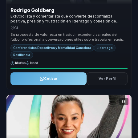
Rodrigo Goldberg
Exfutbolista y comentarista que convierte desconfianza
positiva, presión y frustración en liderazgo y cohesión de
equipo.
CL
Su propuesta de valor está en traducir experiencias reales del
fútbol profesional a conversaciones útiles sobre trabajo en equipo,
presió...
Conferencistas Deportivos y Mentalidad Ganadora
Liderazgo
Resiliencia
18
años
1
conf.
Cotizar
Ver Perfil
ES