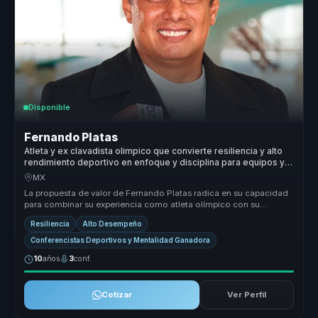
Disponible
Fernando Platas
Atleta y ex clavadista olimpico que convierte resiliencia y alto
rendimiento deportivo en enfoque y disciplina para equipos y
lideres.
MX
La propuesta de valor de Fernando Platas radica en su capacidad
para combinar su experiencia como atleta olímpico con su
conocimiento en ...
Resiliencia
Alto Desempeño
Conferencistas Deportivos y Mentalidad Ganadora
10
años
3
conf.
Cotizar
Ver Perfil