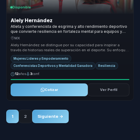
Disponible
Alely Hernández
Atleta y conferencista de esgrima y alto rendimiento deportivo
que convierte resiliencia en fortaleza mental para equipos y
lideres.
MX
Alely Hernández se distingue por su capacidad para inspirar a
través de historias reales de superación en el deporte. Su enfoque
en el em...
Mujeres Líderes y Empoderamiento
Conferencistas Deportivos y Mentalidad Ganadora
Resiliencia
12
años
3
conf.
Cotizar
Ver Perfil
1
2
Siguiente →