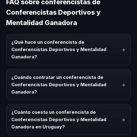
FAQ sobre conferencistas de
Conferencistas Deportivos y
Mentalidad Ganadora
¿Qué hace un conferencista de
+
Conferencistas Deportivos y Mentalidad
Ganadora?
Un conferencista de Conferencistas Deportivos y
Mentalidad Ganadora es un experto que comparte
¿Cuándo contratar un conferencista de
conocimiento, estrategias y experiencias sobre este tema
+
Conferencistas Deportivos y Mentalidad
en eventos corporativos, convenciones y seminarios. Su
Ganadora?
objetivo es generar reflexión, inspiración y herramientas
aplicables para la audiencia.
Es ideal contratar un conferencista de Conferencistas
Deportivos y Mentalidad Ganadora para kick-offs,
¿Cuánto cuesta un conferencista de
convenciones anuales, programas de desarrollo, eventos
+
Conferencistas Deportivos y Mentalidad
de integración o cuando tu organización necesita
Ganadora en Uruguay?
impulsar un cambio cultural relacionado con esta
temática.