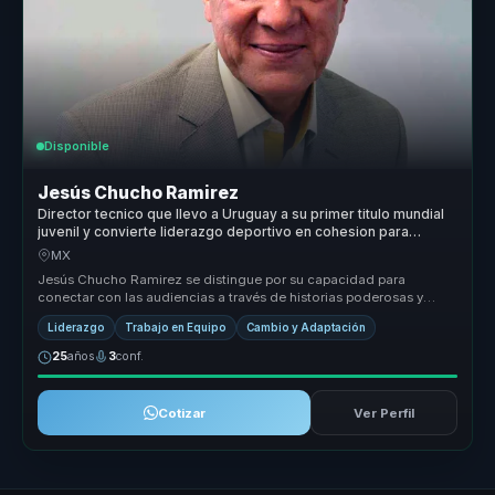
Disponible
Jesús Chucho Ramirez
Director tecnico que llevo a Uruguay a su primer titulo mundial
juvenil y convierte liderazgo deportivo en cohesion para
equipos.
MX
Jesús Chucho Ramirez se distingue por su capacidad para
conectar con las audiencias a través de historias poderosas y
lecciones aprendida...
Liderazgo
Trabajo en Equipo
Cambio y Adaptación
25
años
3
conf.
Cotizar
Ver Perfil