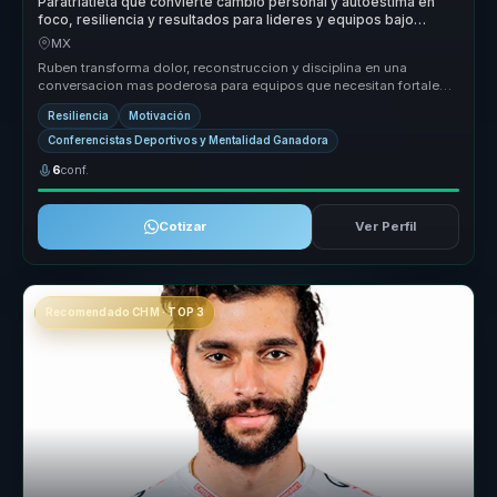
Paratriatleta que convierte cambio personal y autoestima en
foco, resiliencia y resultados para lideres y equipos bajo
presion.
MX
Ruben transforma dolor, reconstruccion y disciplina en una
conversacion mas poderosa para equipos que necesitan fortaleza
mental, resilie...
Resiliencia
Motivación
Conferencistas Deportivos y Mentalidad Ganadora
6
conf.
Cotizar
Ver Perfil
Recomendado CHM · TOP 3