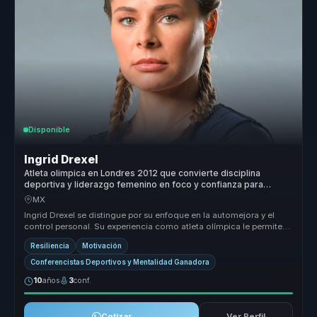
Disponible
Ingrid Drexel
Atleta olimpica en Londres 2012 que convierte disciplina
deportiva y liderazgo femenino en foco y confianza para
lideres y equipos.
MX
Ingrid Drexel se distingue por su enfoque en la automejora y el
control personal. Su experiencia como atleta olímpica le permite
ofrecer ...
Resiliencia
Motivación
Conferencistas Deportivos y Mentalidad Ganadora
10
años
3
conf.
Cotizar
Ver Perfil