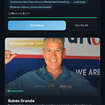
Conferencistas Deportivos y Mentalidad Ganadora
Liderazgo
Mujeres Líderes y Empoderamiento
15
años
3
conf.
Cotizar
Ver Perfil
Recomendado CHM · TOP 2
Disponible
Rubén Grande