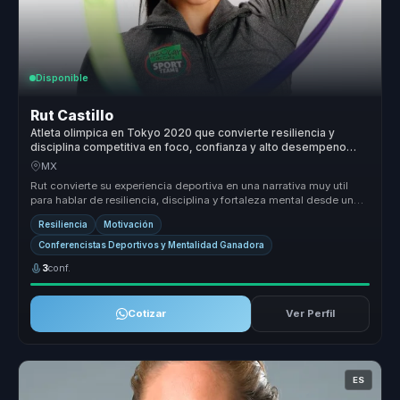
Disponible
Rut Castillo
Atleta olimpica en Tokyo 2020 que convierte resiliencia y
disciplina competitiva en foco, confianza y alto desempeno
para equipos.
MX
Rut convierte su experiencia deportiva en una narrativa muy util
para hablar de resiliencia, disciplina y fortaleza mental desde un
ejemp...
Resiliencia
Motivación
Conferencistas Deportivos y Mentalidad Ganadora
3
conf.
Cotizar
Ver Perfil
ES