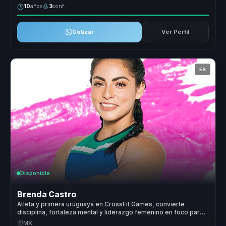
10
años
3
conf.
Cotizar
Ver Perfil
ES
Disponible
Brenda Castro
Atleta y primera uruguaya en CrossFit Games, convierte
disciplina, fortaleza mental y liderazgo femenino en foco para
equipos.
MX