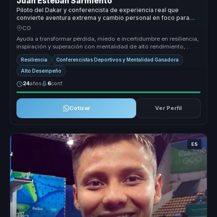
Juan Esteban Sarmiento
Piloto del Dakar y conferencista de experiencia real que
convierte aventura extrema y cambio personal en foco para
equipos.
CO
Ayuda a transformar pérdida, miedo e incertidumbre en resiliencia,
inspiración y superación con mentalidad de alto rendimiento,
disciplin...
Resiliencia
Conferencistas Deportivos y Mentalidad Ganadora
Alto Desempeño
24
años
6
conf.
Cotizar
Ver Perfil
ES