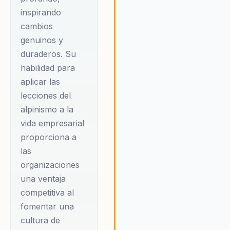
una perspectiva innovadora 
para mujeres, jóvenes
inspirando
inspira a las audiencias a desa
y organizaciones que
cambios
el statu quo y a perseguir sus
buscan desafiar
genuinos y
sueños con determinación y
paradigmas, romper
duraderos. Su
confianza.
techos de cristal y
habilidad para
aplicar las
convertir cada meta
lecciones del
imposible en un
alpinismo a la
nuevo punto de
vida empresarial
partida para crecer,
proporciona a
transformar y
las
trascender.
organizaciones
una ventaja
Viridiana ha trabajado
competitiva al
con diversas
fomentar una
organizaciones, desde
cultura de