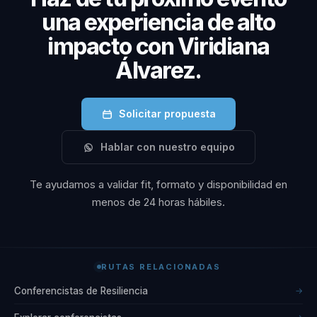
llevar a alcanzar
una experiencia de alto
logros
impacto con Viridiana
extraordinarios. Su
Álvarez.
vida es un ejemplo de
cómo los límites
Solicitar propuesta
pueden ser
superados y cómo
Hablar con nuestro equipo
cada desafío es una
oportunidad para
Te ayudamos a validar fit, formato y disponibilidad en
crecer y aprender.
menos de 24 horas hábiles.
Con su enfoque único
y su dedicación a
inspirar a otros,
RUTAS RELACIONADAS
Viridiana Álvarez
Conferencistas de Resiliencia
→
continúa dejando una