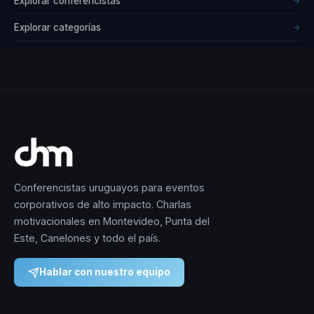
Explorar conferencistas
→
huella significativa en
el mundo del
Explorar categorías
→
liderazgo y el
empoderamiento.
Conferencistas uruguayos para eventos
corporativos de alto impacto. Charlas
motivacionales en Montevideo, Punta del
Este, Canelones y todo el país.
Hablar con nuestro equipo