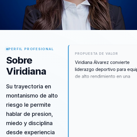
PERFIL PROFESIONAL
PROPUESTA DE VALOR
Sobre
Viridiana Álvarez convierte
Viridiana
liderazgo deportivo para equ
de alto rendimiento en una
conversación útil para equipo
Su trayectoria en
lideres de alto desempeno. L
montanismo de alto
conversación está diseñada 
riesgo le permite
transformar presión, disciplin
cohesión en liderazgo aplicabl
hablar de presion,
negocio. Funciona especialm
miedo y disciplina
bien en eventos de alto
desde experiencia
rendimiento, liderazgo y equi