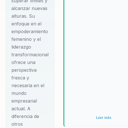
superar límites y
organización que
alcanzar nuevas
promueve valores,
alturas. Su
deporte y educación,
enfoque en el
Viridiana combina su
empoderamiento
pasión por el
femenino y el
alpinismo con su
liderazgo
labor como
transformacional
conferencista
ofrece una
internacional.
perspectiva
fresca y
necesaria en el
Sus charlas no solo
mundo
motivan, sino que
empresarial
también proporcionan
actual. A
herramientas
diferencia de
Leer más
prácticas para el
otros
desarrollo personal y