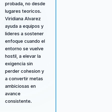
donde la audiencia necesita
probada, no desde
criterio aplicable y no retórica
lugares teoricos.
enfoque gana peso por una
Viridiana Alvarez
historia real de superación
ampliamente reconocida.
ayuda a equipos y
lideres a sostener
enfoque cuando el
entorno se vuelve
hostil, a elevar la
exigencia sin
perder cohesion y
a convertir metas
ambiciosas en
avance
consistente.