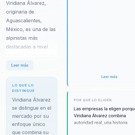
Viridiana Álvarez,
originaria de
Aguascalientes,
México, es una de las
alpinistas más
destacadas a nivel
mundial, conocida por
su récord Guinness al
Leer más
ser la mujer más
Leer más
rápida en ascender
LO QUE LO
las tres montañas
DISTINGUE
más altas del mundo:
Viridiana Álvarez
POR QUÉ LO ELIGEN
Everest, K2 y
se distingue en el
Las empresas la eligen porq
Viridiana Álvarez combina
mercado por su
Kanchenjunga,
autoridad real, una historia
enfoque único
utilizando oxígeno
excepcional y una forma clar
que combina su
suplementario.