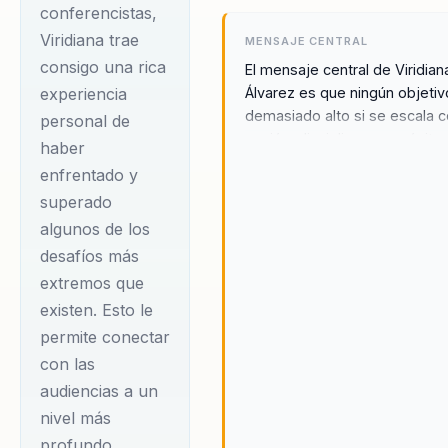
conferencistas,
profesional,
Viridiana trae
MENSAJE CENTRAL
enfocándose en la
consigo una rica
El mensaje central de Viridian
gestión de la
Álvarez es que ningún objetiv
experiencia
adversidad, la
demasiado alto si se escala 
personal de
pasión, disciplina y propósito.
inteligencia emocional
haber
visión del mundo es una en la
y el liderazgo
enfrentado y
los límites son solo puntos d
superado
transformacional. Su
partida para el crecimiento y l
algunos de los
capacidad para
transformación, y donde cad
desafío es una oportunidad p
desafíos más
trasladar los
aprender y superar. Viridiana i
extremos que
principios del
a las personas y organizacion
existen. Esto le
alpinismo a la vida
ver cada obstáculo como una
permite conectar
oportunidad para desarrollar
cotidiana y
con las
nuevas habilidades y fortalec
profesional la
audiencias a un
resiliencia. Su enfoque en el
convierte en una
liderazgo transformacional y e
nivel más
figura inspiradora
empoderamiento femenino o
profundo,