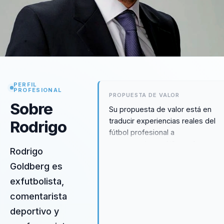
PERFIL
PROFESIONAL
PROPUESTA DE VALOR
Sobre
Su propuesta de valor está en
traducir experiencias reales del
Rodrigo
fútbol profesional a
conversaciones útiles sobre
Rodrigo
trabajo en equipo, presión, error 
Goldberg es
coordinación. Lleva al mundo
corporativo una mirada clara sobr
exfutbolista,
cómo funciona un grupo cuando
comentarista
debe responder junto, sin
deportivo y
recargarse en motivación genéric