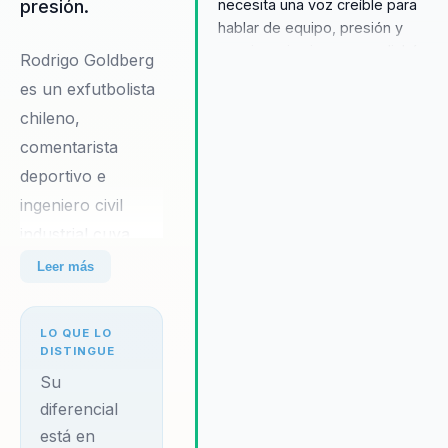
necesita una voz creíble para
presión.
hablar de equipo, presión y
convivencia sin caer en clichés
Rodrigo Goldberg
deportivos. Su experiencia como
es un exfutbolista
exfutbolista y comentarista le
chileno,
permite aterrizar la conversación
con cercanía, lenguaje simple y
comentarista
ejemplos que la audiencia
deportivo e
entiende rápido.
ingeniero civil
industrial cuya
trayectoria
Leer más
combina
experiencia
LO QUE LO
competitiva,
DISTINGUE
formación
Su
universitaria y
diferencial
está en
lectura del juego