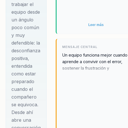
trabajar el
desde dentro y
equipo desde
fuera de la
un ángulo
cancha. Su
Leer más
poco común
carrera
y muy
profesional
defendible: la
incluye pasos por
MENSAJE CENTRAL
desconfianza
Universidad de
Un equipo funciona mejor cuando
positiva,
aprende a convivir con el error,
Chile, Santiago
entendida
sostener la frustración y
Wanderers,
como estar
responder con más coordinación
Universidad
preparado
que reacción.
Católica y Maccabi
cuando el
Tel-Aviv, recorrido
compañero
se equivoca.
que le dio una
Desde ahí
mirada concreta
abre una
sobre exigencia,
conversación