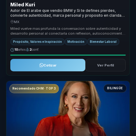
Miled Kuri
Autor de El arabe que vendio BMW y Si te defines pierdes,
convierte autenticidad, marca personal y proposito en claridad
para equipos.
MX
Miled vuelve mas profunda la conversacion sobre autenticidad y
desarrollo personal al conectarla con reflexion, autoconocimiento
y vincul...
Propósito, Valores e Inspiración
Motivación
Bienestar Laboral
10
años
2
conf.
Cotizar
Ver Perfil
BILINGÜE
Recomendado CHM · TOP 3