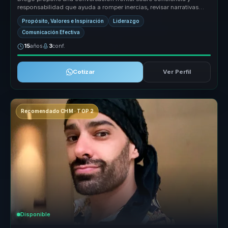
responsabilidad que ayuda a romper inercias, revisar narrativas
personales y ab...
Propósito, Valores e Inspiración
Liderazgo
Comunicación Efectiva
15
años
3
conf.
Cotizar
Ver Perfil
Recomendado CHM · TOP 2
Disponible