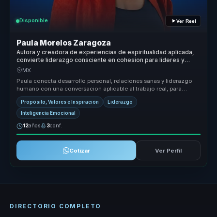
Disponible
Ver Reel
Paula Morelos Zaragoza
Autora y creadora de experiencias de espiritualidad aplicada,
convierte liderazgo consciente en cohesion para lideres y
equipos.
MX
Paula conecta desarrollo personal, relaciones sanas y liderazgo
humano con una conversacion aplicable al trabajo real, para
equipos que n...
Propósito, Valores e Inspiración
Liderazgo
Inteligencia Emocional
12
años
3
conf.
Cotizar
Ver Perfil
DIRECTORIO COMPLETO