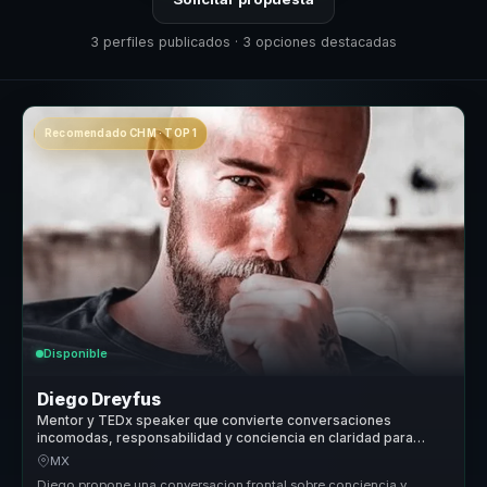
3 perfiles publicados · 3 opciones destacadas
Recomendado CHM · TOP 1
Disponible
Diego Dreyfus
Mentor y TEDx speaker que convierte conversaciones
incomodas, responsabilidad y conciencia en claridad para
lideres y equipos.
MX
Diego propone una conversacion frontal sobre conciencia y