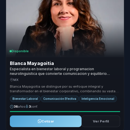
Disponible
Blanca Mayagoitia
Especialista en bienestar laboral y programacion
neurolinguistica que convierte comunicacion y equilibrio
emocional en colaboracion mas sana para equipos.
MX
Blanca Mayagoitia se distingue por su enfoque integral y
transformador en el bienestar corporativo, combinando su vasta
experiencia en co...
Bienestar Laboral
Comunicación Efectiva
Inteligencia Emocional
36
años
3
conf.
Cotizar
Ver Perfil