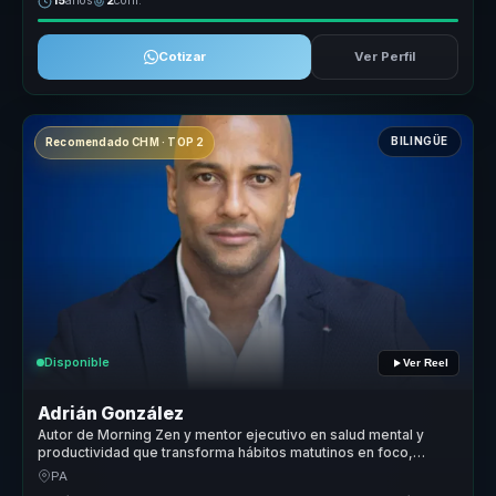
15
años
2
conf.
Cotizar
Ver Perfil
BILINGÜE
Recomendado CHM · TOP 2
Disponible
Ver Reel
Adrián González
Autor de Morning Zen y mentor ejecutivo en salud mental y
productividad que transforma hábitos matutinos en foco,
energía y rendimiento para líderes y equipos.
PA