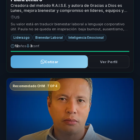
Creadora del metodo R.A.I.S.E. y autora de Gracias a Dios es
Lunes, mejora bienestar y compromiso en líderes, equipos y
empresas.
US
Su valor está en traducir bienestar laboral a lenguaje corporativo
útil. Paula no se queda en inspiración: baja burnout, ausentismo,
renu...
Liderazgo
Bienestar Laboral
Inteligencia Emocional
12
años
3
conf.
Cotizar
Ver Perfil
Recomendado CHM · TOP 4