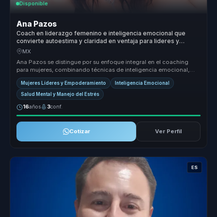
Disponible
Ana Pazos
Coach en liderazgo femenino e inteligencia emocional que
convierte autoestima y claridad en ventaja para lideres y
equipos.
MX
Ana Pazos se distingue por su enfoque integral en el coaching
para mujeres, combinando técnicas de inteligencia emocional,
mindfulness y ...
Mujeres Líderes y Empoderamiento
Inteligencia Emocional
Salud Mental y Manejo del Estrés
16
años
3
conf.
Cotizar
Ver Perfil
ES