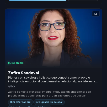
ES
Disponible
Zafiro Sandoval
Pionera en sexologia holistica que conecta amor propio e
inteligencia emocional con bienestar relacional para lideres y
equipos.
MX
Zafiro conecta bienestar integral y educacion emocional con
practicas mas concretas para organizaciones que buscan
relaciones mas sanas, ...
Bienestar Laboral
Inteligencia Emocional