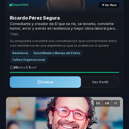
Disponible
Ver Reel
Ricardo Pérez Segura
Comediante y creador de El que se ríe, se levanta, convierte
humor, error y estrés en resiliencia y mejor clima laboral para
equipos.
MX
Su propuesta convierte una conversación que normalmente entra
con resistencia en una experiencia que la audiencia sí quiere
escuchar. Des...
Resiliencia
Salud Mental y Manejo del Estrés
Cultura Organizacional
20
años
1
conf.
Cotizar
Ver Perfil
ES
EN
IT