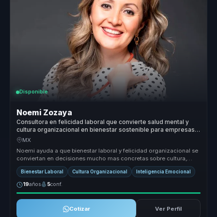
Disponible
Noemi Zozaya
Consultora en felicidad laboral que convierte salud mental y
cultura organizacional en bienestar sostenible para empresas y
lideres.
MX
Noemi ayuda a que bienestar laboral y felicidad organizacional se
conviertan en decisiones mucho mas concretas sobre cultura,
liderazgo y...
Bienestar Laboral
Cultura Organizacional
Inteligencia Emocional
19
años
5
conf.
Cotizar
Ver Perfil