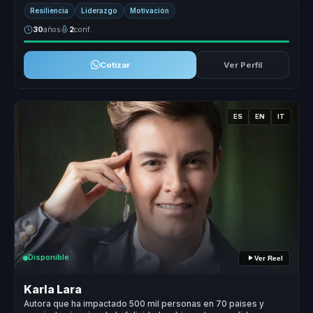
rehabilitac...
Resiliencia
Liderazgo
Motivación
30
años
2
conf.
Cotizar
Ver Perfil
ES
EN
IT
Disponible
Ver Reel
Karla Lara
Autora que ha impactado 500 mil personas en 70 paises y