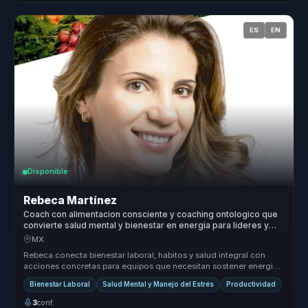
ES
EN
Disponible
Rebeca Martínez
Coach con alimentacion consciente y coaching ontologico que
convierte salud mental y bienestar en energia para lideres y
equipos.
MX
Rebeca conecta bienestar laboral, habitos y salud integral con
acciones concretas para equipos que necesitan sostener energia,
enfoque y ...
Bienestar Laboral
Salud Mental y Manejo del Estrés
Productividad
3
conf.