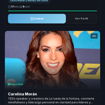
Salud Mental y Manejo del Estrés
17
años
9
conf.
Cotizar
Ver Perfil
ES
Disponible
Carolina Morán
TEDx speaker y creadora de La rueda de la fortuna, convierte
mindfulness y liderazgo personal en claridad para lideres y