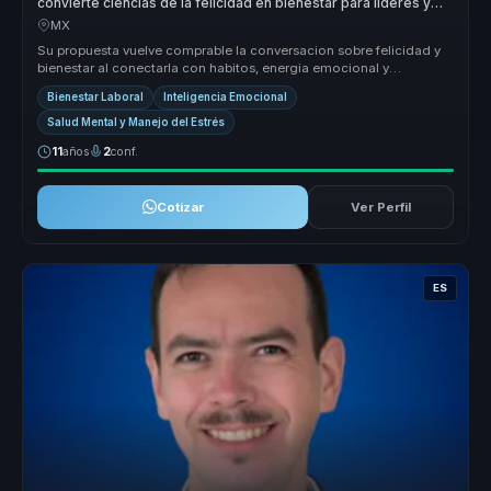
convierte ciencias de la felicidad en bienestar para lideres y
equipos.
MX
Su propuesta vuelve comprable la conversacion sobre felicidad y
bienestar al conectarla con habitos, energia emocional y
sostenibilidad d...
Bienestar Laboral
Inteligencia Emocional
Salud Mental y Manejo del Estrés
11
años
2
conf.
Cotizar
Ver Perfil
ES