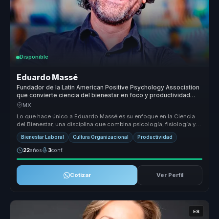
Disponible
Eduardo Massé
Fundador de la Latin American Positive Psychology Association
que convierte ciencia del bienestar en foco y productividad
para empresas y equipos.
MX
Lo que hace único a Eduardo Massé es su enfoque en la Ciencia
del Bienestar, una disciplina que combina psicología, fisiología y
mindfuln...
Bienestar Laboral
Cultura Organizacional
Productividad
22
años
3
conf.
Cotizar
Ver Perfil
ES