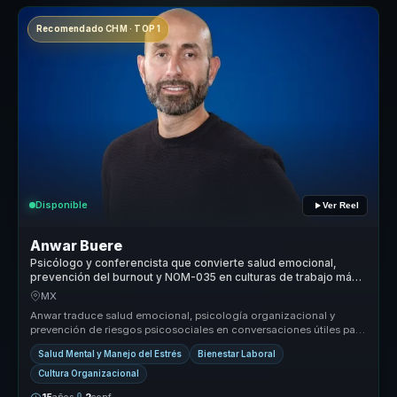
Recomendado CHM · TOP 1
Disponible
Ver Reel
Anwar Buere
Psicólogo y conferencista que convierte salud emocional,
prevención del burnout y NOM-035 en culturas de trabajo más
humanas.
MX
Anwar traduce salud emocional, psicología organizacional y
prevención de riesgos psicosociales en conversaciones útiles para
empresas. Ay...
Salud Mental y Manejo del Estrés
Bienestar Laboral
Cultura Organizacional