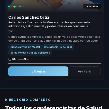
Disponible
Ver Reel
Carlos Sánchez Ortiz
Autor de Las Tramas de la Mente y mentor que convierte
adicciones, salud mental y poder interior en conciencia
aplicable.
CO
Carlos ayuda a empresas, colegios, universidades y fundaciones a
convertir adicciones, salud mental, miedo y hábitos compulsivos
en conci...
Bienestar y Salud Mental
Inteligencia Emocional
Salud Mental y Manejo del Estrés
20
años
3
conf.
Cotizar
Ver Perfil
DIRECTORIO COMPLETO
Todos los conferencistas de Salud