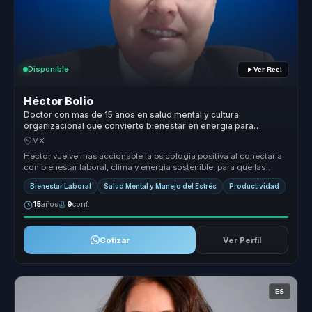
Disponible
Ver Reel
Héctor Bolio
Doctor con mas de 15 anos en salud mental y cultura
organizacional que convierte bienestar en energia para
equipos de trabajo.
MX
Hector vuelve mas accionable la psicologia positiva al conectarla
con bienestar laboral, clima y energia sostenible, para que las
empresa...
Bienestar Laboral
Salud Mental y Manejo del Estrés
Productividad
15
años
9
conf.
Cotizar
Ver Perfil
ES