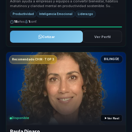
Adrián ayuda a empresas y equipos a convertir bienestar, hábitos
matutinos y claridad mental en productividad sostenible. Su
propuesta un...
Productividad
Inteligencia Emocional
Liderazgo
18
años
1
conf.
Cotizar
Ver Perfil
BILINGÜE
Recomendado CHM · TOP 3
Disponible
Ver Reel
Paula Dinaro