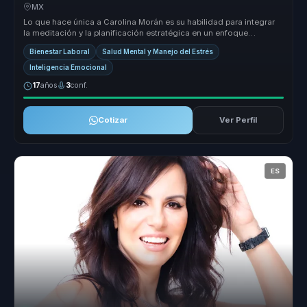
equipos.
MX
Lo que hace única a Carolina Morán es su habilidad para integrar
la meditación y la planificación estratégica en un enfoque
cohesivo que ...
Bienestar Laboral
Salud Mental y Manejo del Estrés
Inteligencia Emocional
17
años
3
conf.
Cotizar
Ver Perfil
ES