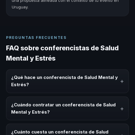
una propuesta alineada con el contexto de tu evento en
Uruguay.
PREGUNTAS FRECUENTES
FAQ sobre conferencistas de Salud
Mental y Estrés
¿Qué hace un conferencista de Salud Mental y
+
Estrés?
Un conferencista de Salud Mental y Estrés es un experto
que comparte conocimiento, estrategias y experiencias
¿Cuándo contratar un conferencista de Salud
+
sobre este tema en eventos corporativos, convenciones
Mental y Estrés?
y seminarios. Su objetivo es generar reflexión, inspiración
y herramientas aplicables para la audiencia.
Es ideal contratar un conferencista de Salud Mental y
Estrés para kick-offs, convenciones anuales, programas
¿Cuánto cuesta un conferencista de Salud