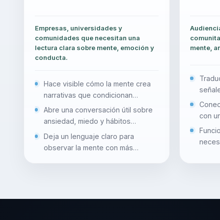
Empresas, universidades y
Audiencia
comunidades que necesitan una
comunita
lectura clara sobre mente, emoción y
mente, an
conducta.
Traduc
Hace visible cómo la mente crea
señal
narrativas que condicionan
Conec
conducta y emoción
Abre una conversación útil sobre
con u
ansiedad, miedo y hábitos
Funcio
automáticos
Deja un lenguaje claro para
necesi
observar la mente con más
clínica
conciencia