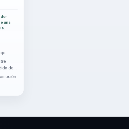
nder
de una
le.
aje
ntre
dida de
 emoción