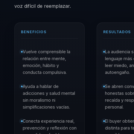
voz difícil de reemplazar.
BENEFICIOS
RESULTADOS
Vuelve comprensible la
La audiencia s
relación entre mente,
lenguaje más 
emoción, hábito y
leer miedo, a
conducta compulsiva.
autoengaño.
Ayuda a hablar de
Se abren con
adicciones y salud mental
honestas sobr
sin moralismo ni
recaída y res
simplificaciones vacías.
personal.
Conecta experiencia real,
El buyer obti
prevención y reflexión con
distinta para 