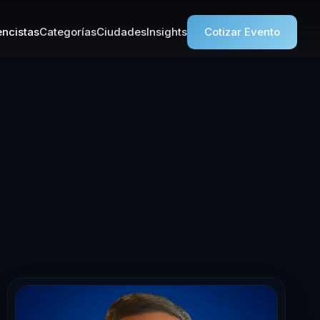
ncistas
Categorías
Ciudades
Insights
Cotizar Evento
erencista en A