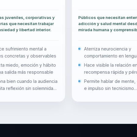
s juveniles, corporativas y
Públicos que necesitan ente
rias que necesitan trabajar
adicción y salud mental des
siedad y libertad interior.
mirada humana y comprensib
e sufrimiento mental a
Aterriza neurociencia y
es concretas y observables
comportamiento en lengu
entendible
ta miedo, emoción y hábito
Hace visible la relación e
na salida más responsable
recompensa rápida y pér
control
na bien cuando la audiencia
Permite hablar de mente,
ta reflexión sin solemnidad
e impulso sin tecnicismo
innecesario