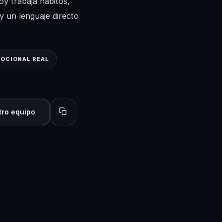
y trabaja hábitos,
y un lenguaje directo
OCIONAL REAL
tro equipo
Copiar perfil para compartir