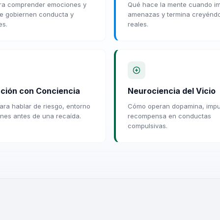
ara comprender emociones y
Qué hace la mente cuando i
ue gobiernen conducta y
amenazas y termina creyénd
es.
reales.
ción con Conciencia
Neurociencia del Vicio
ara hablar de riesgo, entorno
Cómo operan dopamina, impu
ones antes de una recaída.
recompensa en conductas
compulsivas.