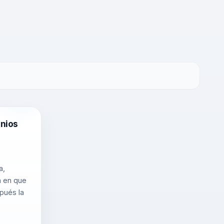
onios
a,
a en que
spués la