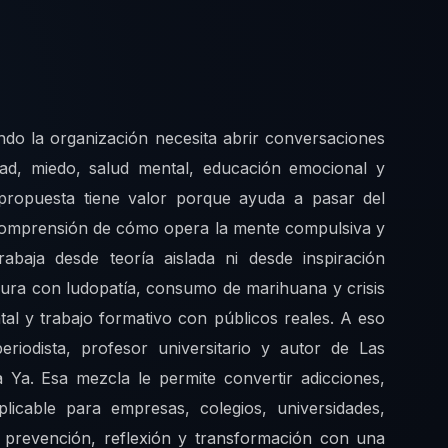
ndo la organización necesita abrir conversaciones
dad, miedo, salud mental, educación emocional y
propuesta tiene valor porque ayuda a pasar del
a comprensión de cómo opera la mente compulsiva y
abaja desde teoría aislada ni desde inspiración
dura con ludopatía, consumo de marihuana y crisis
tal y trabajo formativo con públicos reales. A eso
riodista, profesor universitario y autor de Las
 Ya. Esa mezcla le permite convertir adicciones,
licable para empresas, colegios, universidades,
n prevención, reflexión y transformación con una