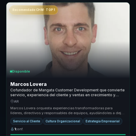
Recomendado CHM · TOP 1
Disponible
Marcos Lovera
Cofundador de Mangata Customer Development que convierte
servicio, experiencia del cliente y ventas en crecimiento y
cultura comercial para empresas.
AR
Marcos Lovera orquesta experiencias transformadoras para
líderes, directivos y responsables de equipos, ayudándoles a dejar
atrás equipos...
Servicio al Cliente
Cultura Organizacional
Estrategia Empresarial
1
conf.