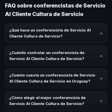
FAQ sobre conferencistas de Servicio
Al Cliente Cultura de Servicio
¿Qué hace un conferencista de Servicio Al
+
Cliente Cultura de Servicio?
Un conferencista de Servicio Al Cliente Cultura de
Servicio es un experto que comparte conocimiento,
¿Cuándo contratar un conferencista de
+
estrategias y experiencias sobre este tema en eventos
Servicio Al Cliente Cultura de Servicio?
corporativos, convenciones y seminarios. Su objetivo es
generar reflexión, inspiración y herramientas aplicables
Es ideal contratar un conferencista de Servicio Al Cliente
para la audiencia.
Cultura de Servicio para kick-offs, convenciones anuales,
¿Cuánto cuesta un conferencista de Servicio
+
programas de desarrollo, eventos de integración o
Al Cliente Cultura de Servicio en Uruguay?
cuando tu organización necesita impulsar un cambio
cultural relacionado con esta temática.
Los honorarios varían según la trayectoria del speaker, la
modalidad (presencial o virtual) y la duración del evento.
¿Cómo elegir el mejor conferencista de
+
En CHM Uruguay ofrecemos asesoría estratégica sin
Servicio Al Cliente Cultura de Servicio?
costo y una propuesta en menos de 24 horas adaptada a