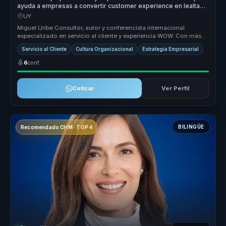
ayuda a empresas a convertir customer experience en lealtad,
rentabilidad y ventaja competitiva.
UY
Miguel Uribe Consultor, autor y conferencista internacional
especializado en servicio al cliente y experiencia WOW. Con más
de 21,000 hor...
Servicio al Cliente
Cultura Organizacional
Estrategia Empresarial
6
conf.
Cotizar
Ver Perfil
BILINGÜE
Recomendado CHM · TOP 4