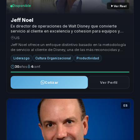
Disponible
Ver Reel
Jeff Noel
Ex director de operaciones de Walt Disney que convierte
servicio al cliente en excelencia y cohesion para equipos y
empresas.
US
Jeff Noel ofrece un enfoque distintivo basado en la metodología
de servicio al cliente de Disney, una de las más reconocidas y
efectivas ...
Liderazgo
Cultura Organizacional
Productividad
30
años
4
conf.
Cotizar
Ver Perfil
ES