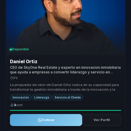
Disponible
Daniel Ortiz
CEO de SkyOne Real Estate y experto en innovacion inmobiliaria
que ayuda a empresas a convertir liderazgo y servicio en
crecimiento y ventaja competitiva.
PY
La propuesta de valor de Daniel Ortiz radica en su capacidad para
transformar la gestión inmobiliaria a través de la innovación y la
impl...
Innovación
Liderazgo
Servicio al Cliente
3
conf.
Cotizar
Ver Perfil