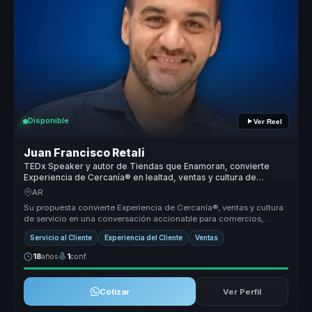
Disponible
Ver Reel
Juan Francisco Retali
TEDx Speaker y autor de Tiendas que Enamoran, convierte
Experiencia de Cercanía® en lealtad, ventas y cultura de
servicio para empresas
AR
Su propuesta convierte Experiencia de Cercanía®, ventas y cultura
de servicio en una conversación accionable para comercios,
servicios, h...
Servicio al Cliente
Experiencia del Cliente
Ventas
18
años
1
conf.
Cotizar
Ver Perfil