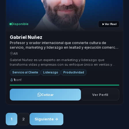
Disponible
Ver Reel
Gabriel Nuñez
Profesor y orador internacional que convierte cultura de
servicio, marketing y liderazgo en lealtad y ejecución comercial
para empresas.
AR
Gabriel Nuñez es un experto en marketing y liderazgo que
transforma vidas y empresas con su enfoque único en ventas y
servicio al cliente...
Servicio al Cliente
Liderazgo
Productividad
1
conf.
Cotizar
Ver Perfil
1
2
Siguiente →