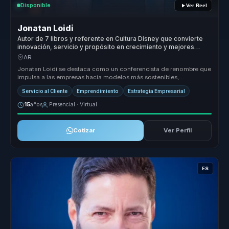
Disponible
Ver Reel
Jonatan Loidi
Autor de 7 libros y referente en Cultura Disney que convierte
innovación, servicio y propósito en crecimiento y mejores
decisiones para empresas.
AR
Jonatan Loidi se destaca como un conferencista de renombre que
impulsa a las empresas hacia modelos más sostenibles,
innovadores y orient...
Servicio al Cliente
Emprendimiento
Estrategia Empresarial
15
años
Presencial · Virtual
Cotizar
Ver Perfil
ES