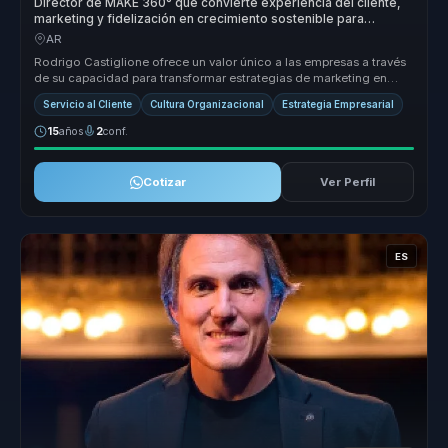
Director de MAKE 360° que convierte experiencia del cliente,
marketing y fidelización en crecimiento sostenible para
empresas.
AR
Rodrigo Castiglione ofrece un valor único a las empresas a través
de su capacidad para transformar estrategias de marketing en
resultados...
Servicio al Cliente
Cultura Organizacional
Estrategia Empresarial
15
años
2
conf.
Cotizar
Ver Perfil
ES