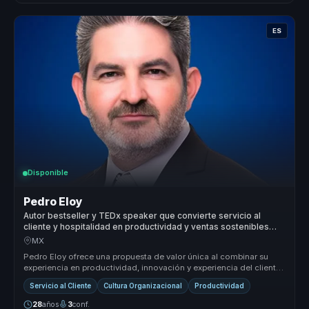
ES
Disponible
Pedro Eloy
Autor bestseller y TEDx speaker que convierte servicio al
cliente y hospitalidad en productividad y ventas sostenibles
para empresas.
MX
Pedro Eloy ofrece una propuesta de valor única al combinar su
experiencia en productividad, innovación y experiencia del cliente
con un e...
Servicio al Cliente
Cultura Organizacional
Productividad
28
años
3
conf.