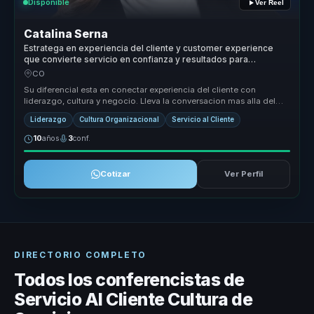
Disponible
Ver Reel
Catalina Serna
Estratega en experiencia del cliente y customer experience
que convierte servicio en confianza y resultados para
empresas.
CO
Su diferencial esta en conectar experiencia del cliente con
liderazgo, cultura y negocio. Lleva la conversacion mas alla del
servicio tra...
Liderazgo
Cultura Organizacional
Servicio al Cliente
10
años
3
conf.
Cotizar
Ver Perfil
DIRECTORIO COMPLETO
Todos los conferencistas de
Servicio Al Cliente Cultura de