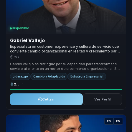
Disponible
Gabriel Vallejo
Especialista en customer experience y cultura de servicio que
convierte cambio organizacional en lealtad y crecimiento para
lideres y empresas.
CO
Gabriel Vallejo se distingue por su capacidad para transformar el
servicio al cliente en un motor de crecimiento organizacional. Su
enfoq...
Liderazgo
Cambio y Adaptación
Estrategia Empresarial
2
conf.
Cotizar
Ver Perfil
ES
EN