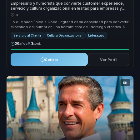
Empresario y humorista que convierte customer experience,
servicio y cultura organizacional en lealtad para empresas y
equipos.
CL
Lo que hace único a Coco Legrand es su capacidad para convertir
el sentido del humor en una herramienta de liderazgo efectiva. Su
enfoque...
Servicio al Cliente
Cultura Organizacional
Liderazgo
30
años
3
conf.
Cotizar
Ver Perfil
EN