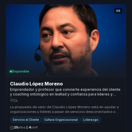
ES
Disponible
Claudio López Moreno
Emprendedor y profesor que convierte experiencia del cliente
y coaching ontologico en lealtad y confianza para lideres y
equipos.
CL
La propuesta de valor de Claudio López Moreno está en ayudar a
organizaciones y líderes a pasar de servicios desconectados o
culturas poc...
Servicio al Cliente
Cultura Organizacional
Liderazgo
25
años
4
conf.