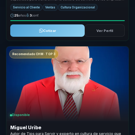
en un pilar es...
Servicio al Cliente
Ventas
Cultura Organizacional
25
años
3
conf.
Cotizar
Ver Perfil
Recomendado CHM · TOP 3
Disponible
Miguel Uribe
Autor de Tips para Servir y experto en cultura de servicio que