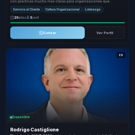
con practicas mucho mas claras para organizaciones que
necesitan dife...
Servicio al Cliente
Cultura Organizacional
Liderazgo
20
años
3
conf.
Cotizar
Ver Perfil
ES
Disponible
Rodrigo Castiglione