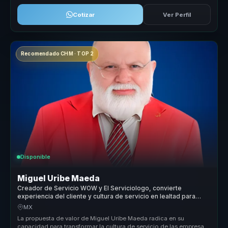
Cotizar
Ver Perfil
Recomendado CHM · TOP 2
Disponible
Miguel Uribe Maeda
Creador de Servicio WOW y El Serviciologo, convierte
experiencia del cliente y cultura de servicio en lealtad para
empresas.
MX
La propuesta de valor de Miguel Uribe Maeda radica en su
capacidad para transformar la cultura de servicio de las empresas