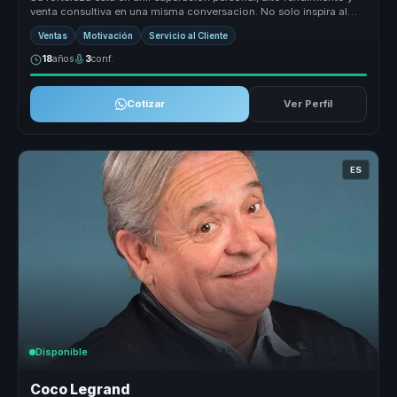
venta consultiva en una misma conversacion. No solo inspira al
equipo: ...
Ventas
Motivación
Servicio al Cliente
18
años
3
conf.
Cotizar
Ver Perfil
ES
Disponible
Coco Legrand