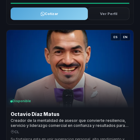
Cotizar
Ver Perfil
ES
EN
Disponible
Octavio Díaz Matus
Creador de la mentalidad de asesor que convierte resiliencia,
servicio y liderazgo comercial en confianza y resultados para
equipos.
CL
Su fortaleza esta en unir superacion personal, alto rendimiento y