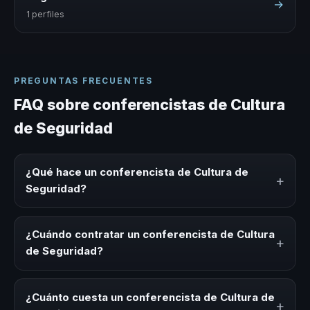
→
1 perfiles
PREGUNTAS FRECUENTES
FAQ sobre conferencistas de Cultura
de Seguridad
¿Qué hace un conferencista de Cultura de
+
Seguridad?
Un conferencista de Cultura de Seguridad es un experto
que comparte conocimiento, estrategias y experiencias
¿Cuándo contratar un conferencista de Cultura
+
sobre este tema en eventos corporativos, convenciones
de Seguridad?
y seminarios. Su objetivo es generar reflexión, inspiración
y herramientas aplicables para la audiencia.
Es ideal contratar un conferencista de Cultura de
Seguridad para kick-offs, convenciones anuales,
¿Cuánto cuesta un conferencista de Cultura de
+
programas de desarrollo, eventos de integración o