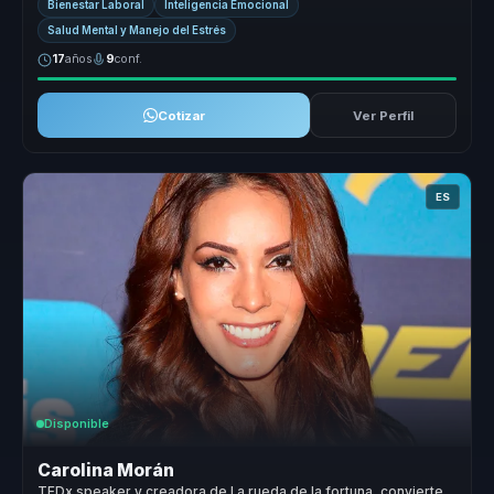
Bienestar Laboral
Inteligencia Emocional
Salud Mental y Manejo del Estrés
17
años
9
conf.
Cotizar
Ver Perfil
ES
Disponible
Carolina Morán
TEDx speaker y creadora de La rueda de la fortuna, convierte