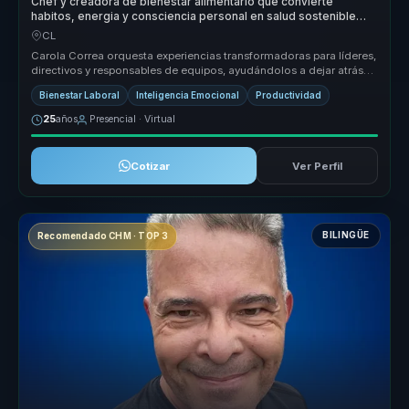
Chef y creadora de bienestar alimentario que convierte
habitos, energia y consciencia personal en salud sostenible
para equipos.
CL
Carola Correa orquesta experiencias transformadoras para líderes,
directivos y responsables de equipos, ayudándolos a dejar atrás
equipos...
Bienestar Laboral
Inteligencia Emocional
Productividad
25
años
Presencial · Virtual
Cotizar
Ver Perfil
BILINGÜE
Recomendado CHM · TOP 3