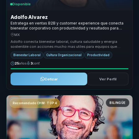
Disponible
Adolfo Alvarez
Estratega en ventas B2B y customer experience que conecta
bienestar corporativo con productividad y resultados para
empresas.
MX
Adolfo conecta bienestar laboral, cultura saludable y energia
sostenible con acciones mucho mas utiles para equipos que
necesitan cuidar ...
Bienestar Laboral
Cultura Organizacional
Productividad
25
años
3
conf.
Cotizar
Ver Perfil
BILINGÜE
Recomendado CHM · TOP 4