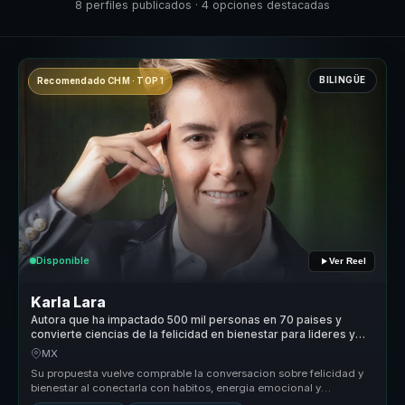
8 perfiles publicados · 4 opciones destacadas
BILINGÜE
Recomendado CHM · TOP 1
Disponible
Ver Reel
Karla Lara
Autora que ha impactado 500 mil personas en 70 paises y
convierte ciencias de la felicidad en bienestar para lideres y
equipos.
MX
Su propuesta vuelve comprable la conversacion sobre felicidad y
bienestar al conectarla con habitos, energia emocional y
sostenibilidad d...