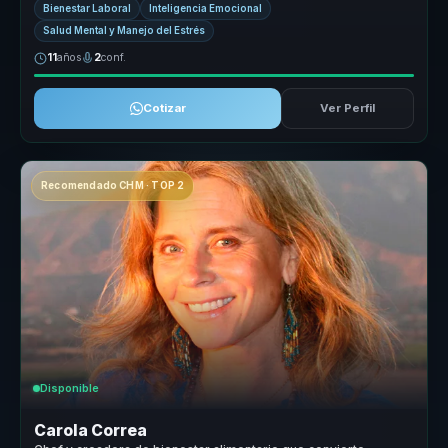
Bienestar Laboral
Inteligencia Emocional
Salud Mental y Manejo del Estrés
11
años
2
conf.
Cotizar
Ver Perfil
Recomendado CHM · TOP 2
Disponible
Carola Correa