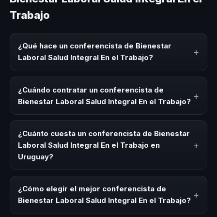
Trabajo
¿Qué hace un conferencista de Bienestar
+
Laboral Salud Integral En el Trabajo?
Un conferencista de Bienestar Laboral Salud Integral En el
Trabajo es un experto que comparte conocimiento,
¿Cuándo contratar un conferencista de
+
estrategias y experiencias sobre este tema en eventos
Bienestar Laboral Salud Integral En el Trabajo?
corporativos, convenciones y seminarios. Su objetivo es
generar reflexión, inspiración y herramientas aplicables
Es ideal contratar un conferencista de Bienestar Laboral
para la audiencia.
Salud Integral En el Trabajo para kick-offs, convenciones
¿Cuánto cuesta un conferencista de Bienestar
anuales, programas de desarrollo, eventos de integración
+
Laboral Salud Integral En el Trabajo en
o cuando tu organización necesita impulsar un cambio
Uruguay?
cultural relacionado con esta temática.
Los honorarios varían según la trayectoria del speaker, la
modalidad (presencial o virtual) y la duración del evento.
¿Cómo elegir el mejor conferencista de
+
En CHM Uruguay ofrecemos asesoría estratégica sin
Bienestar Laboral Salud Integral En el Trabajo?
costo y una propuesta en menos de 24 horas adaptada a
tu presupuesto.