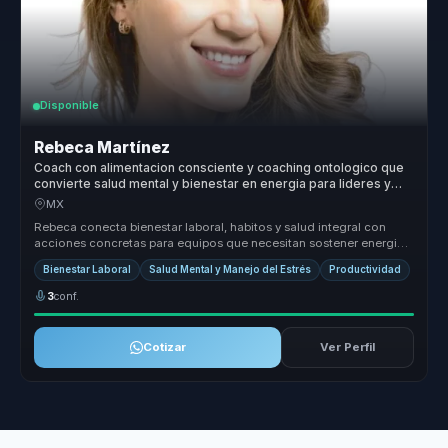
Disponible
Rebeca Martínez
Coach con alimentacion consciente y coaching ontologico que
convierte salud mental y bienestar en energia para lideres y
equipos.
MX
Rebeca conecta bienestar laboral, habitos y salud integral con
acciones concretas para equipos que necesitan sostener energia,
enfoque y ...
Bienestar Laboral
Salud Mental y Manejo del Estrés
Productividad
3
conf.
Cotizar
Ver Perfil