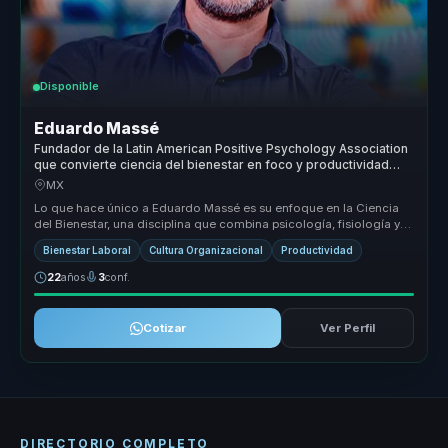
Disponible
Eduardo Massé
Fundador de la Latin American Positive Psychology Association
que convierte ciencia del bienestar en foco y productividad
para empresas y equipos.
MX
Lo que hace único a Eduardo Massé es su enfoque en la Ciencia
del Bienestar, una disciplina que combina psicología, fisiología y
mindfuln...
Bienestar Laboral
Cultura Organizacional
Productividad
22
años
3
conf.
Cotizar
Ver Perfil
DIRECTORIO COMPLETO