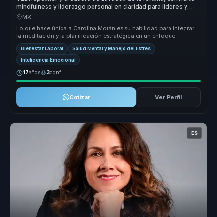
mindfulness y liderazgo personal en claridad para lideres y
equipos.
MX
Lo que hace única a Carolina Morán es su habilidad para integrar
la meditación y la planificación estratégica en un enfoque
cohesivo que ...
Bienestar Laboral
Salud Mental y Manejo del Estrés
Inteligencia Emocional
17
años
3
conf.
Cotizar
Ver Perfil
ES