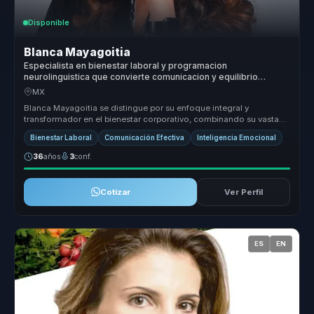
Disponible
Blanca Mayagoitia
Especialista en bienestar laboral y programacion
neurolinguistica que convierte comunicacion y equilibrio
emocional en colaboracion mas sana para equipos.
MX
Blanca Mayagoitia se distingue por su enfoque integral y
transformador en el bienestar corporativo, combinando su vasta
experiencia en co...
Bienestar Laboral
Comunicación Efectiva
Inteligencia Emocional
36
años
3
conf.
Cotizar
Ver Perfil
ES
EN