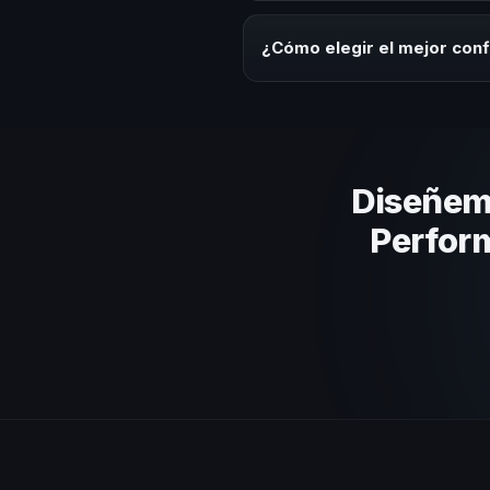
Los honorarios varían según la t
ofrecemos asesoría estratégica
¿Cómo elegir el mejor con
Evalúa su experiencia real en el
el contenido a tu contexto orga
Diseñem
Perform