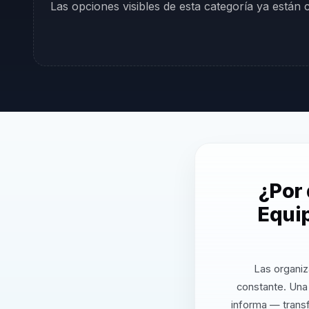
Las opciones visibles de esta categoría ya están
¿Por
Equip
Las organiz
constante. Una
informa — transf