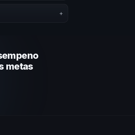
ción del evento. En CHM Uruguay
puesto.
+
lares y su capacidad de adaptar
a basada en estos criterios.
esempeno
us metas