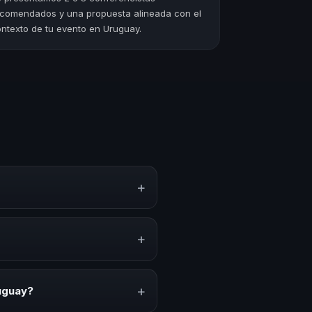
comendados y una propuesta alineada con el
ntexto de tu evento en Uruguay.
+
to, estrategias y experiencias
n, inspiración y herramientas
+
venciones anuales, programas de
acionado con esta temática.
+
uguay?