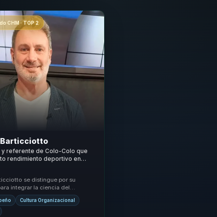
o CHM · TOP 2
Barticciotto
a y referente de Colo-Colo que
lto rendimiento deportivo en
resiliencia y rendimiento para
quipos.
icciotto se distingue por su
ra integrar la ciencia del
nto con la práctica deportiva,
peño
Cultura Organizacional
n e...