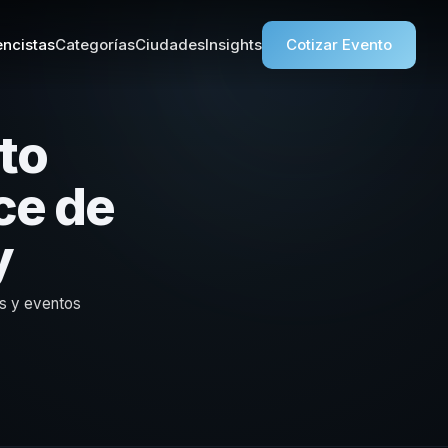
ncistas
Categorías
Ciudades
Insights
Cotizar Evento
to
ce de
y
s y eventos