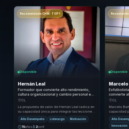
Recomendado CHM · TOP 1
Recomendad
Disponible
Disponible
Hernán Leal
Marcelo 
Formador que convierte alto rendimiento,
Exfutbolist
cultura organizacional y cambio personal en
convierte a
foco sostenido para lideres y equipos.
disciplina, 
CL
CL
líderes y e
La propuesta de valor de Hernán Leal radica en
Marcelo Bart
su capacidad única para integrar las lecciones
capacidad pa
aprendidas del montañismo y el liderazgo em...
comportamie
Alto Desempeño
Liderazgo
Motivación
Alto Desem
ofreciendo u
Innovación
15
años
2
conf.