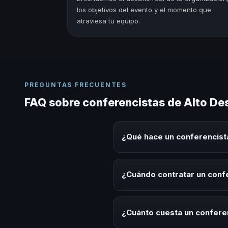
los objetivos del evento y el momento que
atraviesa tu equipo.
PREGUNTAS FRECUENTES
FAQ sobre conferencistas de Alto D
¿Qué hace un conferencis
Un conferencista de Alto Desem
sobre este tema en eventos corp
¿Cuándo contratar un con
aplicables para la audiencia.
Es ideal contratar un conferen
desarrollo, eventos de integrac
¿Cuánto cuesta un confer