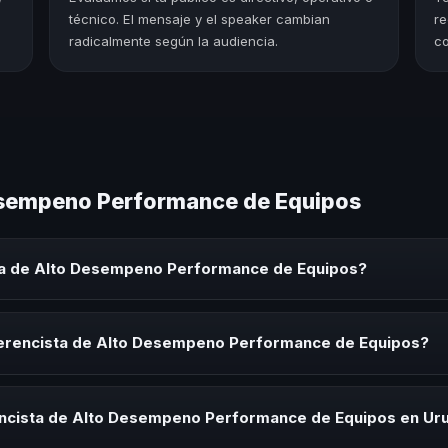
técnico. El mensaje y el speaker cambian
re
radicalmente según la audiencia.
co
esempeno Performance de Equipos
ta de Alto Desempeno Performance de Equipos?
peno Performance de Equipos es un experto que comparte conocimien
orativos, convenciones y seminarios. Su objetivo es generar reflexió
ferencista de Alto Desempeno Performance de Equipos?
cista de Alto Desempeno Performance de Equipos para kick-offs, con
ión o cuando tu organización necesita impulsar un cambio cultural rel
encista de Alto Desempeno Performance de Equipos en Ur