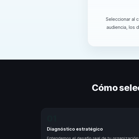
Seleccionar al 
audiencia, los 
Cómo sele
01
Diagnóstico estratégico
Entendemos el desafío real de tu organización