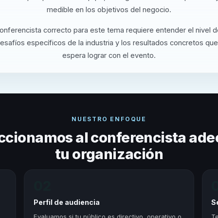
medible en los objetivos del negocio.
conferencista correcto para este tema requiere entender el nivel 
desafíos específicos de la industria y los resultados concretos que
espera lograr con el evento.
NUESTRO ENFOQUE
ccionamos al conferencista ade
tu organización
02
Perfil de audiencia
S
,
Evaluamos si tu público es directivo, operativo o
Te