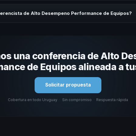
rayectoria del speaker, la modalidad (presencial o virtual) y la dura
 sin costo y una propuesta en menos de 24 horas adaptada a tu presu
ferencista de Alto Desempeno Performance de Equipos?
 tema, su estilo de comunicación, casos de éxito con audiencias simi
nizacional. En CHM Uruguay te ayudamos con una selección estratégic
os una conferencia de Alto D
ance de Equipos alineada a t
Solicitar propuesta
Cobertura en todo Uruguay
·
Sin compromiso
·
Respuesta rápida