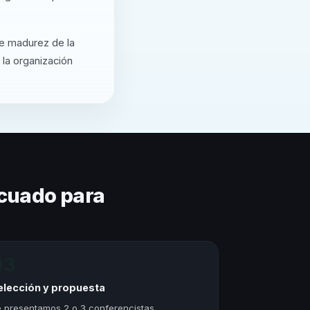
de madurez de la
 la organización
cuado para
03
elección y propuesta
 presentamos 2 o 3 conferencistas