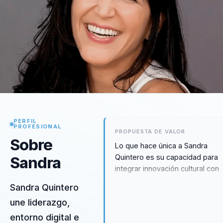
PERFIL
PROFESIONAL
PROPUESTA DE VALOR
Sobre
Lo que hace única a Sandra
Quintero es su capacidad para
Sandra
integrar innovación cultural con
liderazgo femenino, ofreciendo
Sandra Quintero
enfoque que no solo inspira sin
une liderazgo,
que también transforma. Su
metodología se centra en
entorno digital e