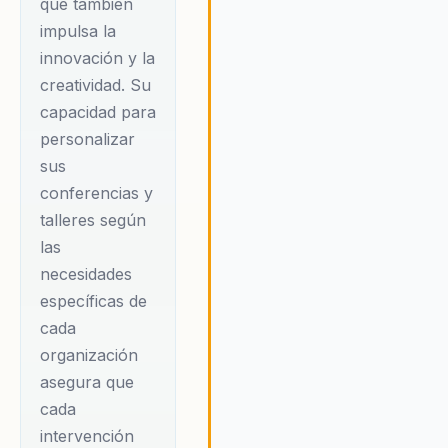
que también
combina la
líderes en sus respectivos
impulsa la
sectores, capaces de adaptars
innovación cultural
innovación y la
prosperar en un mercado en
con el liderazgo
constante evolución.
creatividad. Su
femenino,
capacidad para
proporcionando a
personalizar
las organizaciones
sus
las herramientas
conferencias y
necesarias para
talleres según
adaptarse y
las
necesidades
prosperar en un
específicas de
mercado en
cada
constante cambio.
organización
Su habilidad para
asegura que
conectar con las
cada
audiencias y guiar a
intervención