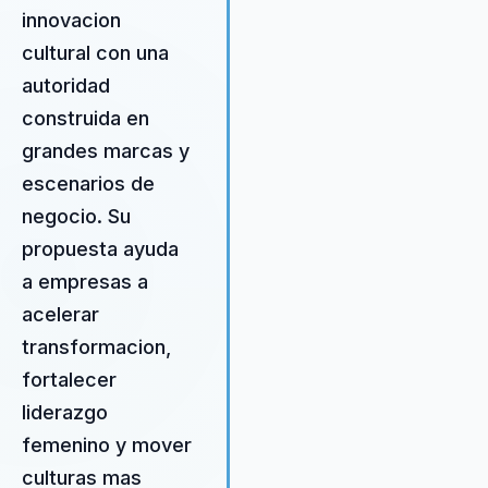
empoderar a las empresas par
innovacion
que aprovechen al máximo el
cultural con una
entorno digital, lo que resulta e
un crecimiento sostenible y una
autoridad
ventaja competitiva clara. Las
construida en
organizaciones que trabajan co
grandes marcas y
Sandra experimentan una
transformación cultural que
escenarios de
impulsa el rendimiento y la
negocio. Su
innovación. Su enfoque está
propuesta ayuda
diseñado para adaptarse a las
a empresas a
necesidades específicas de ca
organización, asegurando que l
acelerar
soluciones implementadas sea
transformacion,
efectivas y duraderas. Sandra n
fortalecer
solo proporciona estrategias, s
que también guía a las empres
liderazgo
en su ejecución, asegurando q
femenino y mover
cada paso del proceso esté
culturas mas
alineado con los objetivos de la