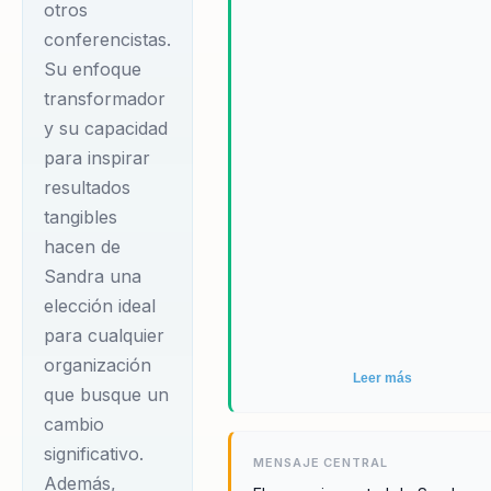
otros
publicidad,
promoviendo un cambio positiv
duradero.
conferencistas.
marketing y
Su enfoque
comunicaciones.
transformador
Este reconocimiento
y su capacidad
es un testimonio de
para inspirar
su impacto y
resultados
contribución al
tangibles
sector. Además, ha
hacen de
participado en
Sandra una
numerosos eventos
elección ideal
de alto perfil como
para cualquier
la Conferencia
organización
Leer más
Endeavor Colombia
que busque un
cambio
y el Foro de
significativo.
Mujeres
MENSAJE CENTRAL
Además,
Emprendedoras