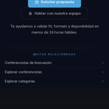
Solicitar propuesta
integrar la
tecnología con la
Hablar con nuestro equipo
cultura
organizacional ha
Te ayudamos a validar fit, formato y disponibilidad en
menos de 24 horas hábiles.
sido clave en su
éxito, permitiendo a
las empresas no
solo adaptarse, sino
RUTAS RELACIONADAS
liderar en sus
Conferencistas de Innovación
→
respectivos
Explorar conferencistas
→
sectores.
Explorar categorías
→