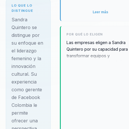
décadas de
LO QUE LO
experiencia, Sandra
DISTINGUE
Leer más
ha trabajado
Sandra
incansablemente
Quintero se
POR QUÉ LO ELIGEN
distingue por
para inspirar
Las empresas eligen a Sandra
su enfoque en
innovación cultural,
Quintero por su capacidad para
el liderazgo
transformación
transformar equipos y
femenino y la
digital y liderazgo
organizaciones a través de la
innovación
femenino en
innovación cultural y el liderazg
cultural. Su
femenino. Su enfoque único y s
empresas y
experiencia
experiencia en el mercado
empresarios. Su
hispano proporcionan a las
como gerente
carrera incluye el
organizaciones las herramienta
de Facebook
prestigioso cargo de
necesarias para adaptarse y
Colombia le
prosperar. Testimonios de
gerente de
permite
eventos anteriores destacan su
Facebook
ofrecer una
habilidad para inspirar y guiar a 
Colombia, donde
perspectiva
audiencias hacia el éxito, lo que