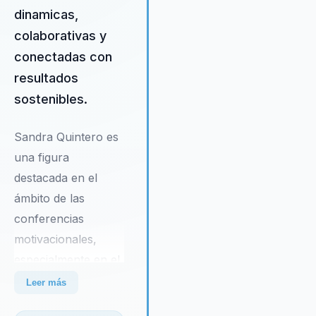
organización. Este enfoque
dinamicas,
holístico permite a las empresa
colaborativas y
no solo alcanzar sus metas
conectadas con
inmediatas, sino también
resultados
establecer una base sólida para
crecimiento futuro.
sostenibles.
Sandra Quintero es
una figura
destacada en el
ámbito de las
conferencias
motivacionales,
especialmente en el
mercado hispano.
Leer más
Con más de dos