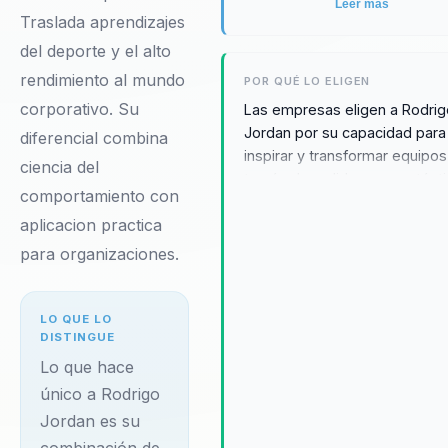
Leer más
Traslada aprendizajes
del deporte y el alto
rendimiento al mundo
POR QUÉ LO ELIGEN
corporativo. Su
Las empresas eligen a Rodri
Jordan por su capacidad para
diferencial combina
inspirar y transformar equipos
ciencia del
través de un liderazgo autént
comportamiento con
experiencias de aprendizaje 
aplicacion practica
alto impacto. Su habilidad par
conectar con audiencias dive
para organizaciones.
y traducir sus experiencias
extremas en lecciones prácti
para el mundo corporativo lo
LO QUE LO
DISTINGUE
un recurso invaluable para
organizaciones que buscan
Lo que hace
impulsar el cambio y la innova
único a Rodrigo
Testimonios de líderes
Jordan es su
empresariales destacan su