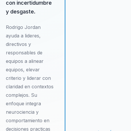
con incertidumbre
efectivos y sostenibles dentr
sus organizaciones. Rodrigo
y desgaste.
también se enfoca en el desar
de habilidades interpersonales
Rodrigo Jordan
inteligencia emocional, aspec
ayuda a lideres,
cruciales para el éxito en el
liderazgo moderno.
directivos y
responsables de
equipos a alinear
equipos, elevar
criterio y liderar con
claridad en contextos
complejos. Su
enfoque integra
neurociencia y
comportamiento en
decisiones practicas