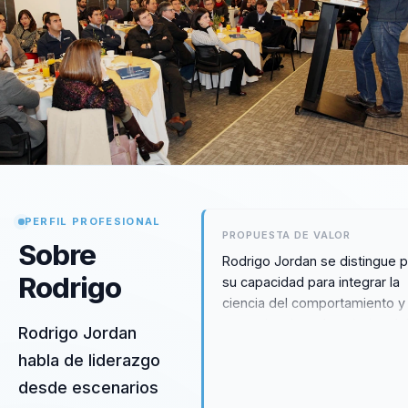
PERFIL PROFESIONAL
PROPUESTA DE VALOR
Sobre
Rodrigo Jordan se distingue 
Rodrigo
su capacidad para integrar la
ciencia del comportamiento y 
neurociencia en la práctica de
Rodrigo Jordan
liderazgo, ofreciendo un enf
habla de liderazgo
único que transforma la cultur
desde escenarios
organizacional. Su metodolog
centra en convertir desafíos