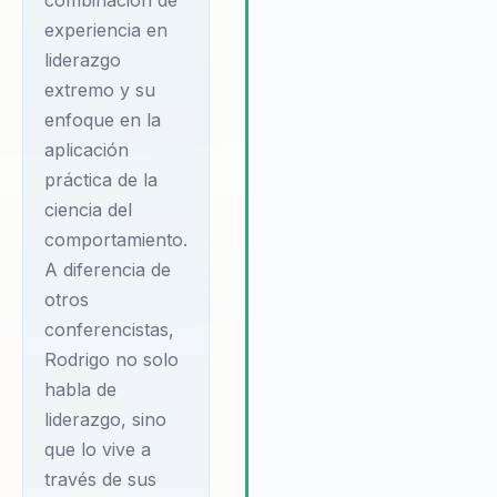
combinación de
capacidad para motivar a los
experiencia en
equipos a alcanzar su máxim
potencial y su enfoque en la
liderazgo
creación de culturas
extremo y su
organizacionales resilientes y
enfoque en la
adaptativas. Rodrigo es cono
aplicación
por su enfoque colaborativo,
práctica de la
trabajando estrechamente co
ciencia del
organizaciones para entender
desafíos únicos y desarrollar
comportamiento.
soluciones personalizadas qu
A diferencia de
promuevan el crecimiento y l
otros
sostenibilidad a largo plazo.
conferencistas,
Rodrigo no solo
habla de
liderazgo, sino
que lo vive a
través de sus