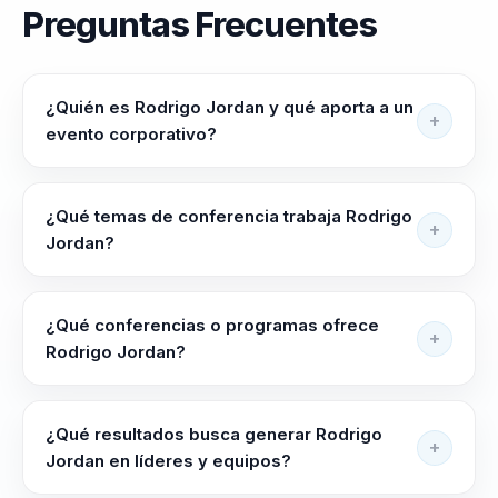
Preguntas Frecuentes
¿Quién es Rodrigo Jordan y qué aporta a un
evento corporativo?
Rodrigo Jordan ayuda a lideres, directivos y
responsables de equipos a alinear equipos, elevar
¿Qué temas de conferencia trabaja Rodrigo
criterio y liderar con claridad en contextos complejos.
Jordan?
Transforma desafíos en oportunidades para líderes
Rodrigo Jordan trabaja temas como Liderazgo
empresariales mediante liderazgo adaptativo y
Adaptativo, Liderazgo Bajo Presión, Trabajo en
experiencias de alto impacto
¿Qué conferencias o programas ofrece
Equipo, Neurociencia Aplicada, Gestión de Crisis y
Rodrigo Jordan?
Transformación Personal.
Su oferta incluye programas como "Liderazgo en
Entornos VUCA", "Transformación Organizacional a
¿Qué resultados busca generar Rodrigo
través del Liderazgo" y "Resiliencia y Adaptabilidad
Jordan en líderes y equipos?
en el Mundo Corporativo". En esta conferencia,