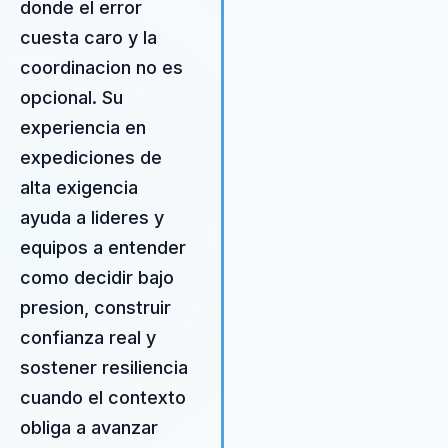
donde el error
complejos en oportunidades 
cuesta caro y la
crecimiento, proporcionando 
coordinacion no es
líderes las herramientas
necesarias para alinear sus
opcional. Su
equipos y elevar su criterio en
experiencia en
toma de decisiones. Con su
expediciones de
experiencia en expediciones
extremas, Rodrigo ofrece una
alta exigencia
perspectiva única sobre el
ayuda a lideres y
liderazgo bajo presión, ayud
equipos a entender
a las organizaciones a desarro
resiliencia y adaptabilidad en 
como decidir bajo
entorno empresarial dinámico
presion, construir
enfoque no solo se limita a la
confianza real y
teoría, sino que también inclu
sostener resiliencia
estrategias prácticas que han
probadas en situaciones reale
cuando el contexto
asegurando que los líderes
obliga a avanzar
puedan implementar cambios