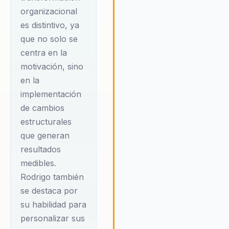
través de un liderazgo adapta
organizacional
y un enfoque en la resiliencia,
es distintivo, ya
posible transformar cualquier
situación adversa en un
que no solo se
catalizador para el crecimient
centra en la
personal y organizacional. Ro
motivación, sino
enfatiza la importancia de la
en la
mentalidad de crecimiento y l
implementación
adaptabilidad, asegurando qu
líderes estén equipados para
de cambios
navegar en un mundo en
estructurales
constante cambio. Su mensaj
que generan
resuena con aquellos que bu
resultados
no solo sobrevivir, sino prosp
medibles.
en entornos complejos y
Rodrigo también
desafiantes, convirtiendo cad
obstáculo en una oportunidad
se destaca por
innovar y liderar con éxito.
su habilidad para
personalizar sus