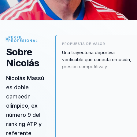
PERFIL
PROFESIONAL
PROPUESTA DE VALOR
Sobre
Una trayectoria deportiva
verificable que conecta emoción,
Nicolás
presión competitiva y
aprendizajes sobre preparación,
Nicolás Massú
perseverancia y liderazgo.
es doble
campeón
olímpico, ex
número 9 del
ranking ATP y
referente