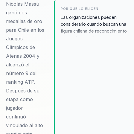
Nicolás Massú
POR QUÉ LO ELIGEN
ganó dos
Las organizaciones pueden
medallas de oro
considerarlo cuando buscan una
para Chile en los
figura chilena de reconocimiento
regional capaz de abrir una
Juegos
conversación auténtica sobre
Olímpicos de
esfuerzo, adversidad y alto
Atenas 2004 y
rendimiento.
alcanzó el
número 9 del
ranking ATP.
Después de su
etapa como
jugador
continuó
vinculado al alto