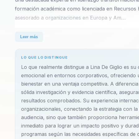
formación académica como licenciada en Recursos 
asesorado a organizaciones en Europa y Am…
Lina De Giglio es una destacada experta en liderazgo 
Leer más
una sólida formación académica como licenciada e
ha asesorado a organizaciones en Europa y América 
LO QUE LO DISTINGUE
productivas y centradas en el bienestar integral de
Lo que realmente distingue a Lina De Giglio es su 
variedad de temáticas esenciales para el éxito empres
emocional en entornos corporativos, ofreciendo u
emocional, la resiliencia y la productividad sostenibl
bienestar en una ventaja competitiva. A diferenci
conceptos de ciencia y propósito con la gestión e
sólida investigación y evidencia científica, asegu
trabajo híbrido como una ventaja competitiva.
resultados comprobados. Su experiencia internacio
organizacionales, conectando la estrategia con la 
Residiendo en España, Lina De Giglio ofrece sus con
audiencia, sino que también proporciona herrami
inmediato para lograr un impacto positivo y dura
profundamente con su audiencia en Iberoamérica. Es
programas según las necesidades específicas de c
transformacional y felicidad en el trabajo en la reg