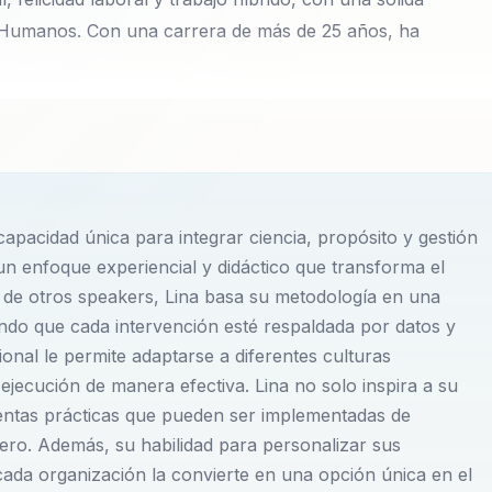
Humanos. Con una carrera de más de 25 años, ha
transformacional, felicidad laboral y trabajo híbrido, con
n Recursos Humanos. Con una carrera de más de 25 años,
Latina, impulsando culturas organizacionales conscientes
 sus colaboradores. En sus conferencias, aborda una amplia
capacidad única para integrar ciencia, propósito y gestión
arial moderno, incluyendo el bienestar integral, la gestión
n enfoque experiencial y didáctico que transforma el
e. Lina es reconocida por su habilidad para integrar
a de otros speakers, Lina basa su metodología en una
mocional, adaptándose a entornos VUCA y promoviendo el
rando que cada intervención esté respaldada por datos y
nal le permite adaptarse a diferentes culturas
ejecución de manera efectiva. Lina no solo inspira a su
ferencias en español, lo que le permite conectar
entas prácticas que pueden ser implementadas de
dero. Además, su habilidad para personalizar sus
 considerada una de las referentes en liderazgo
ada organización la convierte en una opción única en el
ión, gracias a su enfoque innovador que combina la ciencia