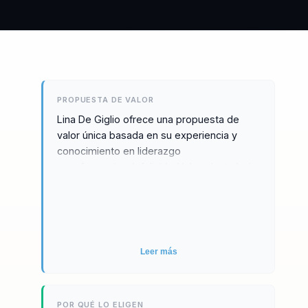
PROPUESTA DE VALOR
Lina De Giglio ofrece una propuesta de
valor única basada en su experiencia y
conocimiento en liderazgo
transformacional, felicidad laboral y trabajo
híbrido. Como licenciada en Recursos
Humanos con 25 años de trayectoria, ha
asesorado a empresas en Europa y
América Latina, ayudándolas a crear
culturas organizacionales más conscientes
Leer más
y productivas. Sus conferencias abordan
temas cruciales como el bienestar integral,
la gestión emocional, la resiliencia y la
POR QUÉ LO ELIGEN