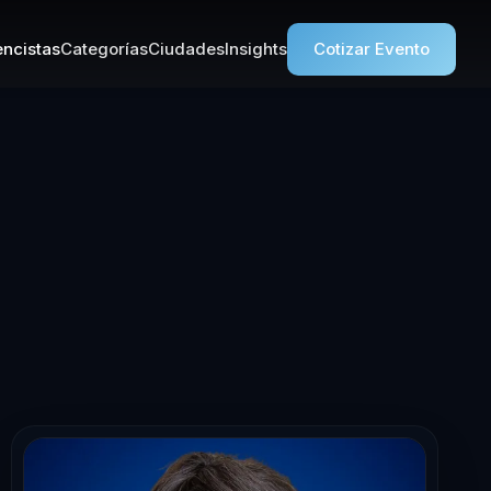
ncistas
Categorías
Ciudades
Insights
Cotizar Evento
a en Liderazgo