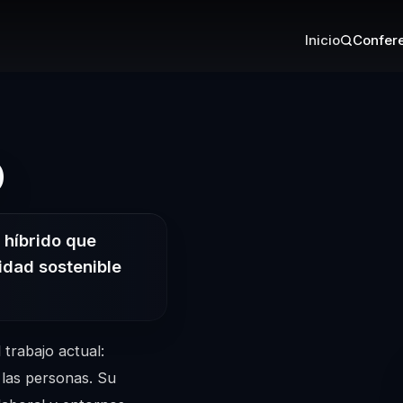
Inicio
Confere
– Conferencist
o
o híbrido que
idad sostenible
 trabajo actual:
 las personas. Su