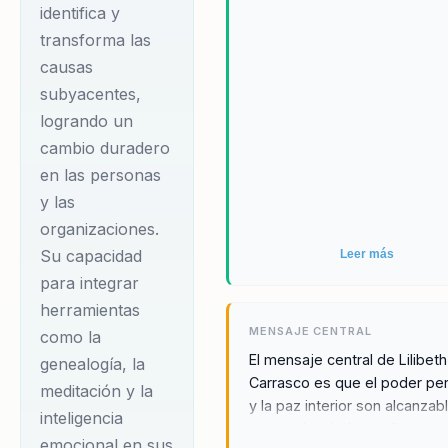
especializada en
identifica y
bienestar emocional,
transforma las
meditación,
causas
transformación
subyacentes,
logrando un
personal, coaching
cambio duradero
transformacional y
en las personas
genealogía. Con una
y las
amplia experiencia en
organizaciones.
el desarrollo de
Su capacidad
Leer más
talleres y sesiones de
para integrar
coaching, tanto
herramientas
presenciales como en
MENSAJE CENTRAL
como la
línea, Lilibeth trabaja
El mensaje central de Lilibeth
genealogía, la
con personas de entre
Carrasco es que el poder pe
meditación y la
y la paz interior son alcanzab
25 y 70 años que
inteligencia
para todos, independientem
buscan liberarse de
emocional en sus