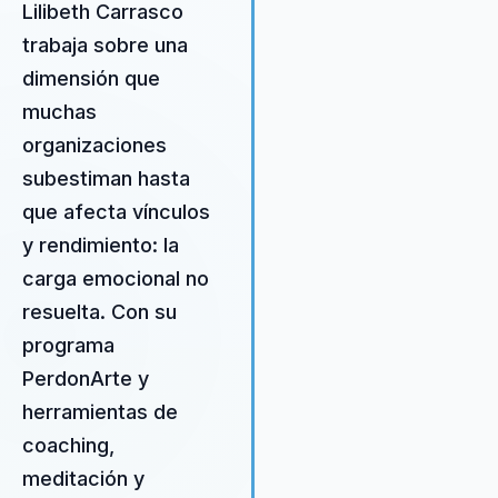
de crecimiento personal y
Lilibeth Carrasco
profesional. Su enfoque inte
trabaja sobre una
combina coaching, genealogí
dimensión que
meditación, ofreciendo a las
organizaciones una solución
muchas
efectiva para mejorar el bien
organizaciones
emocional de sus empleados.
subestiman hasta
contratar a Lilibeth, las empr
pueden esperar un cambio
que afecta vínculos
tangible en la actitud y el
y rendimiento: la
desempeño de sus equipos, 
carga emocional no
que se traduce en un ambien
laboral más positivo y produc
resuelta. Con su
Su metodología no solo abor
programa
los síntomas del malestar
PerdonArte y
emocional, sino que también
identifica y transforma las c
herramientas de
subyacentes, logrando un c
coaching,
duradero. Lilibeth proporcion
meditación y
herramientas prácticas que