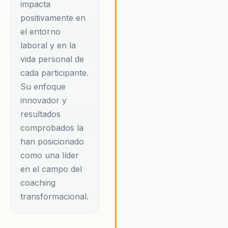
impacta
sesiones de coaching
alcanzar sus objetivos perso
positivamente en
personalizado, Lilibeth
y profesionales. Al adoptar e
el entorno
enfoque, Lilibeth inspira a las
ofrece un camino
personas a tomar el control 
laboral y en la
hacia el
sus vidas y a construir un fut
vida personal de
autodescubrimiento y
más brillante y satisfactorio.
cada participante.
la reconexión con la
Su enfoque
esencia personal. Su
innovador y
propósito es impulsar
resultados
el conocimiento sobre
comprobados la
cómo llevar a cabo un
han posicionado
proceso de
como una líder
transformación
en el campo del
personal, utilizando
coaching
transformacional.
herramientas de
crecimiento personal
que permitan al