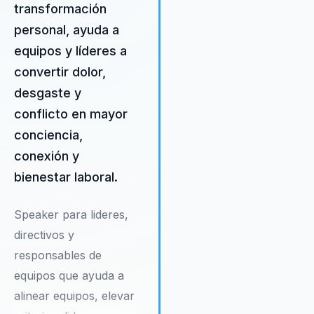
transformación
permiten a los individuos
reconectar con su esencia y
personal, ayuda a
descubrir su poder personal, 
equipos y líderes a
que resulta en empleados m
convertir dolor,
comprometidos y motivados.
transformación personal se r
desgaste y
en un aumento de la
conflicto en mayor
productividad, una mejora en
conciencia,
comunicación interna y un
fortalecimiento de la cohesió
conexión y
equipo.
bienestar laboral.
Speaker para lideres,
directivos y
responsables de
equipos que ayuda a
alinear equipos, elevar