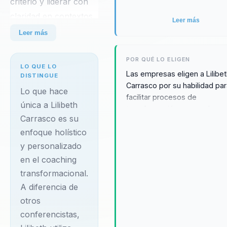
criterio y liderar con
claridad en contextos
Leer más
complejos. Integra
Leer más
neurociencia y
comportamiento en
POR QUÉ LO ELIGEN
LO QUE LO
Las empresas eligen a Lilibe
decisiones practicas.
DISTINGUE
Carrasco por su habilidad pa
Su diferencial:
Lo que hace
facilitar procesos de
combina ciencia del
única a Lilibeth
transformación personal que
Carrasco es su
comportamiento con
tienen un impacto directo en 
enfoque holístico
bienestar y la productividad 
aplicacion practica
sus empleados. Testimonios
y personalizado
para organizaciones.
clientes destacan cómo Lilib
en el coaching
Lilibeth Carrasco es
ayudado a sus equipos a sup
transformacional.
una destacada coach
bloqueos emocionales, mejor
A diferencia de
comunicación interna y fome
transformacional y
otros
un ambiente de trabajo más
conferencista
conferencistas,
colaborativo y positivo. Su
especializada en
enfoque único y resultados