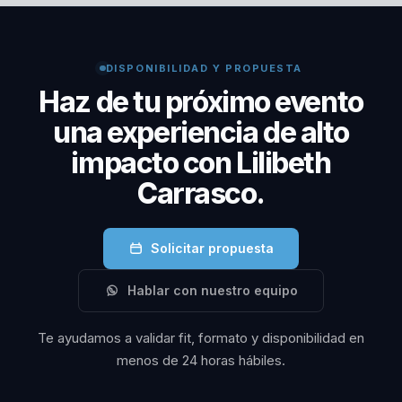
transformadora que va más allá de la simple
motivación. Su enfoque en el desarrollo personal y el
bienestar emocional proporciona a los participantes
DISPONIBILIDAD Y PROPUESTA
herramientas prácticas para superar desafíos
Haz de tu próximo evento
personales y profesionales.
una experiencia de alto
impacto con Lilibeth
Carrasco.
Solicitar propuesta
Hablar con nuestro equipo
Te ayudamos a validar fit, formato y disponibilidad en
menos de 24 horas hábiles.