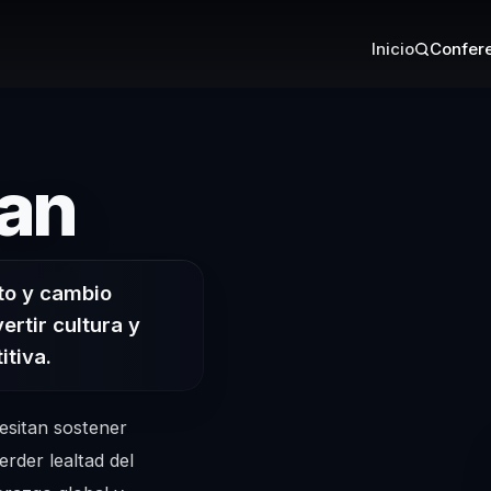
Inicio
Confere
– Conferenci
an
to y cambio
ertir cultura y
itiva.
esitan sostener
rder lealtad del