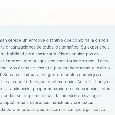
l que ha dedicado su carrera a transformar la manera en
ura corporativa y el cambio organizacional. Con una
deres de diversas industrias, ayudándoles a superar desafío
ue fomente la cohesión y el alineamiento dentro de sus
man ofrece un enfoque distintivo que combina la ciencia
 la ciencia del comportamiento con estrategias prácticas, l
ra organizaciones de todos los tamaños. Su experiencia
al cambio, sino también prosperar en él.
 su habilidad para asesorar a líderes en tiempos de
uier empresa que busque una transformación real. Larry
importancia de desarrollar líderes que no solo sean capaces
global, dos áreas críticas que pueden determinar el éxito o
piren y motiven a sus equipos hacia un objetivo común. Su
l. Su capacidad para integrar conceptos complejos de
al, ya que considera que una cultura organizacional sólida
as es lo que lo distingue en el mercado. Además, Larry es
r a las audiencias, proporcionando no solo conocimientos
 los clientes, lo que a su vez impulsa el crecimiento y la
e pueden ser implementadas de inmediato para lograr
daptabilidad a diferentes industrias y contextos
ida para empresas que buscan un cambio significativo.
 las conferencias de Larry. Él cree firmemente que una