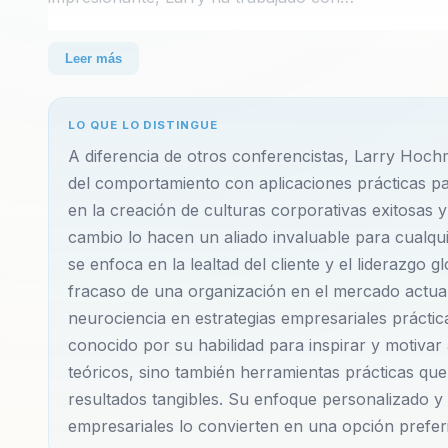
Larry Hochman es un conferencista de clase mundia
Leer más
que las organizaciones abordan el liderazgo, la cult
trayectoria impresionante, Larry ha trabajado con lí
LO QUE LO DISTINGUE
complejos y a consolidar un liderazgo estratégico q
A diferencia de otros conferencistas, Larry Hoch
equipos. Su metodología se basa en la integración de
del comportamiento con aplicaciones prácticas pa
que permite a las organizaciones no solo adaptarse 
en la creación de culturas corporativas exitosas y
cambio lo hacen un aliado invaluable para cualq
En el ámbito del liderazgo global, Larry enfatiza la 
se enfoca en la lealtad del cliente y el liderazgo 
de tomar decisiones efectivas, sino que también ins
fracaso de una organización en el mercado actua
enfoque en la lealtad del cliente es igualmente cruci
neurociencia en estrategias empresariales práctic
conocido por su habilidad para inspirar y motiva
debe centrarse en construir relaciones duraderas con
teóricos, sino también herramientas prácticas qu
sostenibilidad del negocio.
resultados tangibles. Su enfoque personalizado y a
empresariales lo convierten en una opción prefer
La cultura corporativa es otro pilar fundamental en