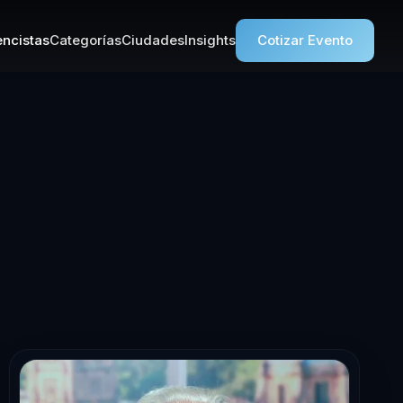
ncistas
Categorías
Ciudades
Insights
Cotizar Evento
sta en Liderazg