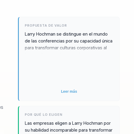
PROPUESTA DE VALOR
Larry Hochman se distingue en el mundo
de las conferencias por su capacidad única
para transformar culturas corporativas al
integrar la neurociencia y el
comportamiento humano en decisiones
prácticas y efectivas. Su enfoque
innovador permite a las organizaciones no
solo adaptarse al cambio, sino también
prosperar en él, logrando relaciones
Leer más
duraderas con los clientes y un liderazgo
efectivo que impulsa el crecimiento y la
es
innovación. Las metodologías de Larry
POR QUÉ LO ELIGEN
están diseñadas para ofrecer resultados
Las empresas eligen a Larry Hochman por
medibles, convirtiendo desafíos
su habilidad incomparable para transformar
organizacionales en oportunidades de