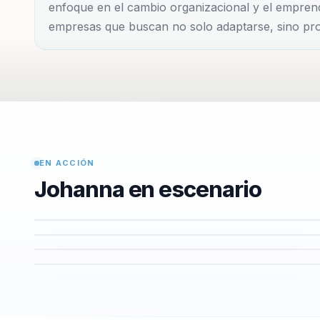
enfoque en el cambio organizacional y el emprend
finalizar sus sesiones, los participantes no solo es
empresas que buscan no solo adaptarse, sino pro
prácticas para implementar cambios reales en sus or
EN ACCIÓN
Johanna en escenario