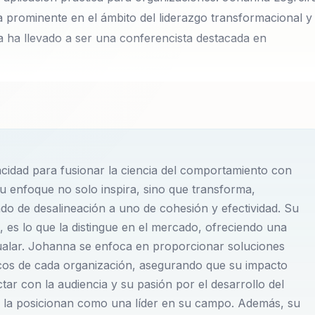
 prominente en el ámbito del liderazgo transformacional y
la ha llevado a ser una conferencista destacada en
ido como una figura prominente en el ámbito del liderazgo
na trayectoria que la ha llevado a ser una conferencista
 Johanna se dedica a transformar la percepción y el
os. Su enfoque distintivo se basa en la integración de la
cidad para fusionar la ciencia del comportamiento con
izaciones no solo adaptarse a entornos complejos, sino
Su enfoque no solo inspira, sino que transforma,
ias y talleres, Johanna invita a los participantes a
do de desalineación a uno de cohesión y efectividad. Su
 efectivas.
, es lo que la distingue en el mercado, ofreciendo una
ualar. Johanna se enfoca en proporcionar soluciones
icos con narrativas inspiradoras, asegura que cada concep
icos de cada organización, asegurando que su impacto
foque ha sido clave para transformar equipos desalineados
tar con la audiencia y su pasión por el desarrollo del
y la posicionan como una líder en su campo. Además, su
tar cualquier desafío con confianza y creatividad. Al