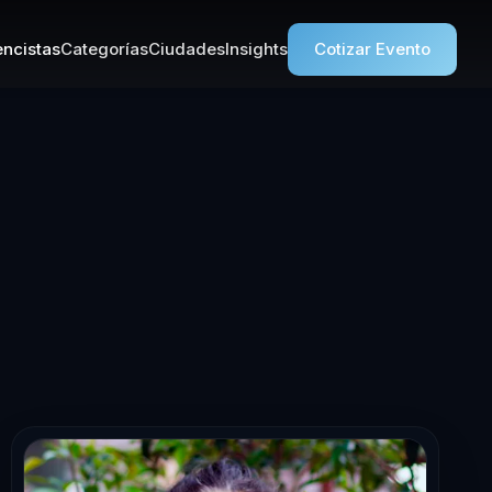
ncistas
Categorías
Ciudades
Insights
Cotizar Evento
cista en Lider