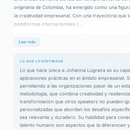
originaria de Colombia, ha emergido como una figura
la creatividad empresarial. Con una trayectoria que 
plataformas internacionales c…
Johanna Logreira, originaria de Colombia, ha emerg
Leer más
transformacional y la creatividad empresarial. Con u
destacada en plataformas internacionales como TED,
LO QUE LO DISTINGUE
abordaje de los desafíos por parte de líderes y equip
Lo que hace única a Johanna Logreira es su capa
creatividad y la resiliencia, permitiendo a las organ
aplicaciones prácticas en el ámbito empresarial. 
también prosperar en ellos. A través de sus conferenc
permitiendo a las organizaciones pasar de un esta
observar, pensar y actuar de maneras innovadoras y
metodología, que combina creatividad y resiliencia
transformación que otros speakers no pueden ig
Su metodología única, que combina ejercicios práct
personalizadas que abordan los desafíos específ
quede grabado en la mente de su audiencia. Este en
sea relevante y duradero. Su habilidad para conec
talento humano son aspectos que la diferencian 
en unidades cohesivas y efectivas, capaces de enfren