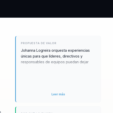
PROPUESTA DE VALOR
Johanna Logreira orquesta experiencias
únicas para que líderes, directivos y
responsables de equipos puedan dejar
atrás la desalineación y construir un
liderazgo estratégico y cohesivo. Su
enfoque se centra en el desarrollo del
talento y la cultura organizacional,
permitiendo a las empresas no solo
Leer más
adaptarse, sino también prosperar en un
entorno empresarial en constante cambio.
A través de sus conferencias y talleres,
a,