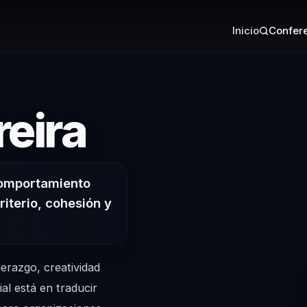
Inicio
Confere
– Conferen
eira
comportamiento
iterio, cohesión y
derazgo, creatividad
l está en traducir