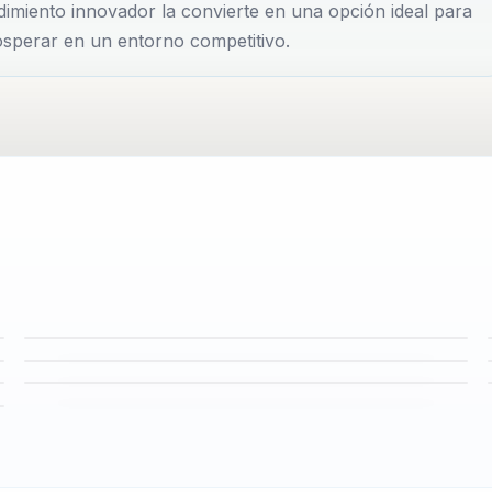
imiento innovador la convierte en una opción ideal para
tán motivados, sino también equipados con herramientas
sperar en un entorno competitivo.
ganizaciones. Esto ha llevado a Joha...