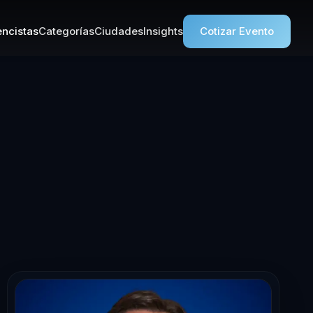
ncistas
Categorías
Ciudades
Insights
Cotizar Evento
ta en Liderazg