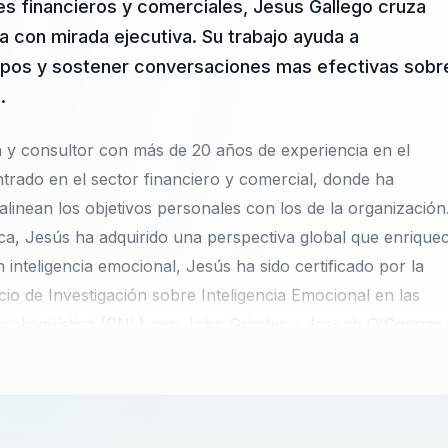
s financieros y comerciales, Jesus Gallego cruza
ia con mirada ejecutiva. Su trabajo ayuda a
uipos y sostener conversaciones mas efectivas sobr
.
 y consultor con más de 20 años de experiencia en el
ntrado en el sector financiero y comercial, donde ha
alinean los objetivos personales con los de la organización
a, Jesús ha adquirido una perspectiva global que enrique
 inteligencia emocional, Jesús ha sido certificado por la
io de Investigación sobre Inteligencia Emocional en las
rolingüística (PNL) con John Grinder y Joseph O'Connor,
 le permite ofrecer herramientas prácticas y novedosas
 Socio-Director de Capital Emocional, una consultora
s empresas más importantes de México y Latinoamérica. Ha
 como WOBI, Human Sense y el Congreso Internacional de