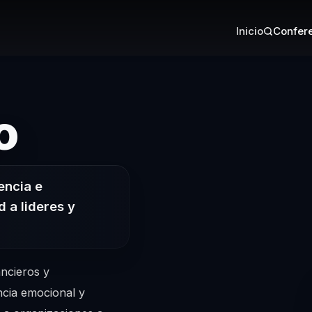
Inicio
Confere
– Conferencis
o
encia e
d a lideres y
ncieros y
ncia emocional y