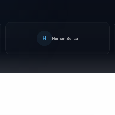
o
H
Human Sense