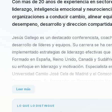
Con mas de 20 anos de experiencia en sectore
liderazgo, inteligencia emocional y neurocienc
organizaciones a conducir cambio, alinear eq
desempeno, desarrollo y direccion compartida
Jesús Gallego es un destacado conferencista, coach
desarrollo de líderes y equipos. Su carrera se ha ce
implementado estrategias de liderazgo efectivas que 
Formado en España, Reino Unido, Canadá y Sudáfric
su enfoque en liderazgo y motivación. Especialista en
Universidad Camilo José Cela de Madrid y el Consorc
Organizaciones. Su formación en Programación Neu
así como en manejo emocional con el Dr. Greenberg,
Leer más
para el desarrollo personal y profesional. Jesús es
internacional que ha colaborado con algunas de la
LO QUE LO DISTINGUE
participado como ponente en eventos de renombre