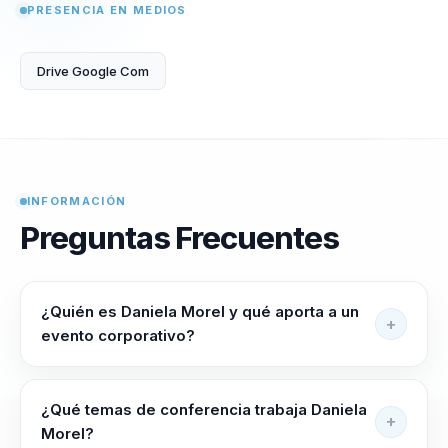
PRESENCIA EN MEDIOS
Drive Google Com
INFORMACIÓN
Preguntas Frecuentes
¿Quién es Daniela Morel y qué aporta a un
evento corporativo?
Daniela Morel ayuda a lideres de negocio, talento e
innovacion que necesitan aterrizar la IA a resultados
¿Qué temas de conferencia trabaja Daniela
reales a entender como usar IA y prepararse para el
Morel?