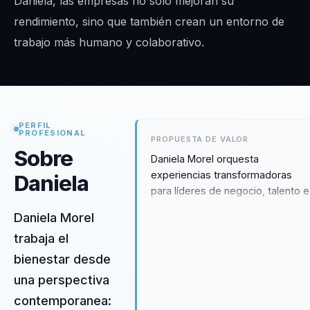
Daniela, las empresas no solo mejoran su
rendimiento, sino que también crean un entorno de
trabajo más humano y colaborativo.
PERFIL
PROFESIONAL
PROPUESTA DE VALOR
Sobre
Daniela Morel orquesta
experiencias transformadoras
Daniela
para líderes de negocio, talento e
innovación, ayudándolos a dejar
Daniela Morel
atrás la fricción con la inteligencia
trabaja el
artificial y a construir
organizaciones que adopten esta
bienestar desde
tecnología de manera real y
una perspectiva
efectiva. Como Ingeniero
contemporanea:
Comercial y Consultora de