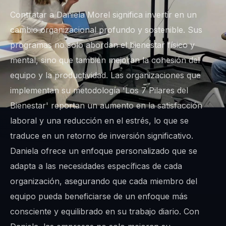
Contratar a Daniela Morel significa invertir en un
cambio organizacional profundo y sostenible. Sus
programas no solo abordan el bienestar físico y
mental, sino que también mejoran la cohesión del
equipo y la productividad. Las organizaciones que
implementan su metodología 'Los 7 Pilares del
Bienestar' reportan un aumento en la satisfacción
laboral y una reducción en el estrés, lo que se
traduce en un retorno de inversión significativo.
Daniela ofrece un enfoque personalizado que se
adapta a las necesidades específicas de cada
organización, asegurando que cada miembro del
equipo pueda beneficiarse de un enfoque más
consciente y equilibrado en su trabajo diario. Con