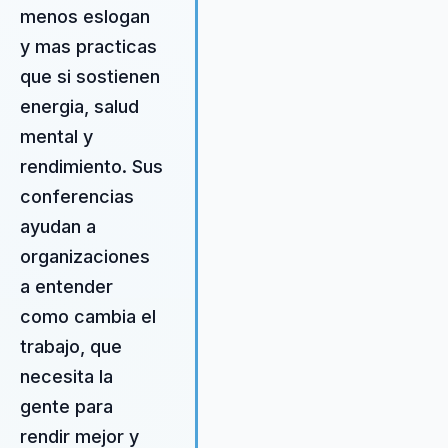
Bienestar, Daniela ofrece una
menos eslogan
perspectiva integral del bienestar
y mas practicas
a través de instancias y
que si sostienen
herramientas que promueven
cambios de paradigmas hacia un
energia, salud
vida más consciente. Fundadora
mental y
de la consultora Insights Group y
rendimiento. Sus
cofundadora de Casa Siete,
conferencias
Daniela es autora de libros sobre
bienestar y co-creadora de la
ayudan a
metodología 'Los 7 Pilares del
organizaciones
Bienestar'. Esta metodología
a entender
combina técnicas ancestrales y
ciencia moderna para ofrecer un
como cambia el
bienestar duradero. Su enfoque
trabajo, que
único y su capacidad para integra
necesita la
diversas disciplinas hacen de
Daniela una figura clave en la
gente para
promoción de un futuro más feliz 
rendir mejor y