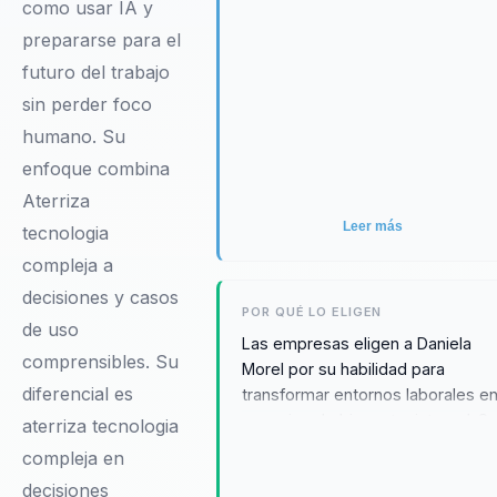
como usar IA y
prepararse para el
futuro del trabajo
sin perder foco
humano. Su
enfoque combina
Aterriza
Leer más
tecnologia
compleja a
decisiones y casos
POR QUÉ LO ELIGEN
de uso
Las empresas eligen a Daniela
comprensibles. Su
Morel por su habilidad para
diferencial es
transformar entornos laborales e
espacios de bienestar integral. S
aterriza tecnologia
enfoque personalizado y su
compleja en
capacidad para integrar prácticas
decisiones
de mindfulness en el día a día