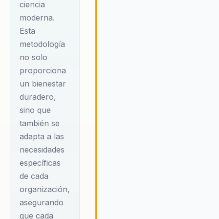
ciencia
una organización exitosa. A travé
de prácticas conscientes y un
moderna.
enfoque holístico, es posible
Esta
transformar tanto la vida personal
metodología
como el entorno laboral hacia un
no solo
estado de equilibrio y felicidad.
proporciona
Daniela promueve la idea de que
un bienestar
al integrar técnicas ancestrales
con ciencia moderna, se puede
duradero,
alcanzar un bienestar duradero
sino que
que beneficia tanto a individuos
también se
como a organizaciones. Su
adapta a las
metodología 'Los 7 Pilares del
necesidades
Bienestar' es una herramienta
específicas
poderosa para lograr este
objetivo, ofreciendo un camino
de cada
claro hacia un futuro más feliz y
organización,
saludable.
asegurando
que cada