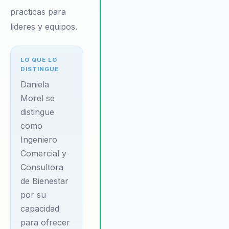
practicas para
laboral han demostrado mejorar l
satisfacción y productividad de lo
lideres y equipos.
empleados. Testimonios de
clientes destacan cómo sus
programas han llevado a un
LO QUE LO
DISTINGUE
cambio positivo en la cultura
organizacional, promoviendo un
Daniela
ambiente más saludable y
Morel se
colaborativo. Daniela ofrece
distingue
soluciones que no solo abordan e
como
bienestar físico y mental de los
Ingeniero
empleados, sino que también
mejoran la cohesión del equipo y
Comercial y
la eficiencia operativa de la
Consultora
organización. Su enfoque holístic
de Bienestar
y su capacidad para adaptarse a
por su
las necesidades específicas de
capacidad
cada organización hacen de
para ofrecer
Daniela una opción preferida para