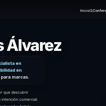
Inicio
Confere
– Conf
s Álvarez
ialista en
bilidad en
a para marcas.
er que descubrir
 intención comercial.