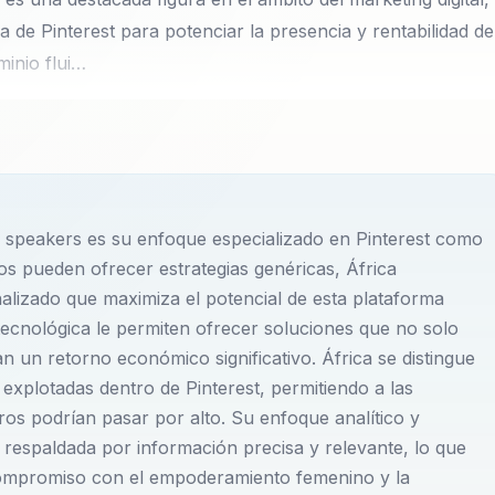
ca de Pinterest para potenciar la presencia y rentabilidad de
minio flui…
ámbito del marketing digital, con un enfoque particular en 
 presencia y rentabilidad de negocios digitales. Residente en
o del inglés, África ha dedicado su carrera a hacer visibl
descubrir y aprovechar oportunidades previamente
os speakers es su enfoque especializado en Pinterest como
innovador y creativo ha posicionado a África como una líde
ros pueden ofrecer estrategias genéricas, África
 se conviertan en referentes dentro de sus sectores
alizado que maximiza el potencial de esta plataforma
tecnológica le permiten ofrecer soluciones que no solo
an un retorno económico significativo. África se distingue
line en ganancias tangibles, utilizando Pinterest como una
 explotadas dentro de Pinterest, permitiendo a las
aer a la audiencia adecuada. Ha trabajado con una amplia
ros podrían pasar por alto. Su enfoque analítico y
 respaldada por información precisa y relevante, lo que
nes consolidadas, ayudándolas a trascender lo
 compromiso con el empoderamiento femenino y la
igital. Su pasión por la tecnología y la innovación la