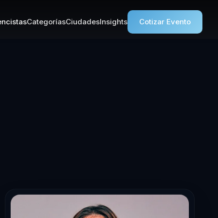
ncistas
Categorías
Ciudades
Insights
Cotizar Evento
erencista en In