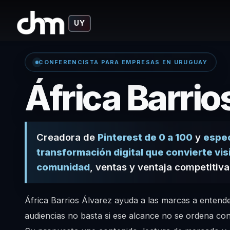
UY
CONFERENCISTA PARA EMPRESAS EN URUGUAY
África Barrio
Creadora de
Pinterest de 0 a 100
y
espec
transformación digital que convierte visi
comunidad
, ventas y ventaja competitiv
África Barrios Álvarez ayuda a las marcas a entend
audiencias no basta si ese alcance no se ordena con