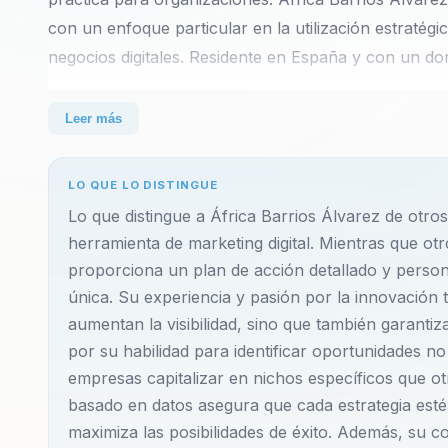
con un enfoque particular en la utilización estratégi
negocios digitales. Residente en España y con un do
África Barrios Álvarez es una destacada figura en el 
Leer más
utilización estratégica de Pinterest para potenciar la
España y con un dominio fluido tanto del español com
LO QUE LO DISTINGUE
lo que antes era invisible, ayudando a empresas a 
Lo que distingue a África Barrios Álvarez de otr
inexploradas en el vasto mundo digital. Su enfoque 
herramienta de marketing digital. Mientras que ot
indiscutible en su campo, guiando a marcas para que
proporciona un plan de acción detallado y person
específicos.
única. Su experiencia y pasión por la innovación 
aumentan la visibilidad, sino que también garantiz
África se especializa en transformar la presencia on
por su habilidad para identificar oportunidades no
herramienta clave para aumentar la visibilidad y atr
empresas capitalizar en nichos específicos que ot
basado en datos asegura que cada estrategia esté
gama de empresas, desde startups hasta corporacio
maximiza las posibilidades de éxito. Además, su
convencional y a destacar en el competitivo entorno d